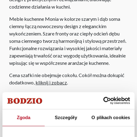
codzienne działania w kuchni.
Meble kuchenne Monia w kolorze szarym i dąb soma
ciemny łączą nowoczesny design z eleganckim
wykończeniem. Szare fronty oraz ciepły odcień dębu
soma ciemnego tworzą harmonijną i stylową przestrzeń.
Funkcjonalne rozwiązania i wysokiej jakości materiały
zapewniają trwałość oraz wygodę użytkowania, idealnie
wpisując się w współczesne aranżacje kuchenne.
Cena szafki nie obejmuje cokołu. Cokół można dokupić
dodatkowo,
kliknij i zobacz
.
W każdym z salonów mebli Bodzio oferujemy pomoc w
aranżacji mebli, a nasi pracownicy z wykorzystaniem
programu Planer 3D bezpłatnie zaprojektują i
przygotują kompleksową wizualizację Państwa
Zgoda
Szczegóły
O plikach cookies
pomieszczenia wraz z wyceną. Każde zamówienie
złożone w sklepie stacjonarnym dostarczymy do 3 dni