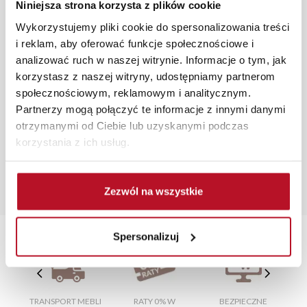
roboczych na terenie całej Polski. W przypadku
Niniejsza strona korzysta z plików cookie
zamówień internetowych czas dostawy wynosi do 5 dni
Wykorzystujemy pliki cookie do spersonalizowania treści
roboczych, również na terenie całego kraju. Wszystkie
i reklam, aby oferować funkcje społecznościowe i
zamówienia powyżej 1000 zł dostarczamy gratis
analizować ruch w naszej witrynie. Informacje o tym, jak
niezależnie od miejsca złożenia zamówienia.
korzystasz z naszej witryny, udostępniamy partnerom
społecznościowym, reklamowym i analitycznym.
Zdjęcia produktów mają charakter poglądowy.
Partnerzy mogą połączyć te informacje z innymi danymi
Rzeczywiste kolory i struktura materiałów mogą różnić
otrzymanymi od Ciebie lub uzyskanymi podczas
się od widocznych na ekranie, zależnie od ustawień
korzystania z ich usług.
monitora, rodzaju wyświetlacza i oświetlenia.
Popularne wyszukania:
meble tv
|
biurko młodzieżowe
|
meble korytarz
|
sofy
Zezwól na wszystkie
rozkładane
|
szafeczka na buty
Spersonalizuj
TRANSPORT MEBLI
RATY 0% W
BEZPIECZNE
W