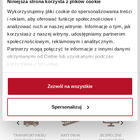
Niniejsza strona korzysta z plików cookie
roboczych, również na terenie całego kraju. Wszystkie
Wykorzystujemy pliki cookie do spersonalizowania treści
zamówienia powyżej 1000 zł dostarczamy gratis
i reklam, aby oferować funkcje społecznościowe i
niezależnie od miejsca złożenia zamówienia.
analizować ruch w naszej witrynie. Informacje o tym, jak
korzystasz z naszej witryny, udostępniamy partnerom
Zdjęcia produktów mają charakter poglądowy.
społecznościowym, reklamowym i analitycznym.
Rzeczywiste kolory i struktura materiałów mogą różnić
Partnerzy mogą połączyć te informacje z innymi danymi
się od widocznych na ekranie, zależnie od ustawień
otrzymanymi od Ciebie lub uzyskanymi podczas
monitora, rodzaju wyświetlacza i oświetlenia.
korzystania z ich usług.
Popularne wyszukania:
stół kuchenny rozkładany
|
stoły okrągłe
|
łóżko
rozkładane
|
narozniki do spania codziennego
|
lustra
Zezwól na wszystkie
ozdobne okrągłe
Spersonalizuj
TRANSPORT MEBLI
RATY 0% W
BEZPIECZNE
W