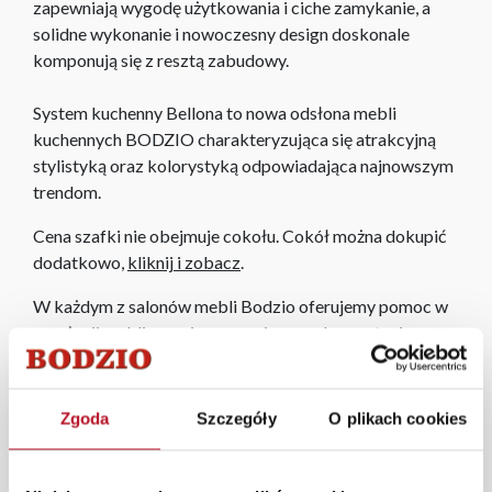
zapewniają wygodę użytkowania i ciche zamykanie, a
solidne wykonanie i nowoczesny design doskonale
komponują się z resztą zabudowy.
System kuchenny Bellona to nowa odsłona mebli
kuchennych BODZIO charakteryzująca się atrakcyjną
stylistyką oraz kolorystyką odpowiadająca najnowszym
trendom.
Cena szafki nie obejmuje cokołu. Cokół można dokupić
dodatkowo,
kliknij i zobacz
.
W każdym z salonów mebli Bodzio oferujemy pomoc w
aranżacji mebli, a nasi pracownicy z wykorzystaniem
programu Planer 3D bezpłatnie zaprojektują i
przygotują kompleksową wizualizację Państwa
pomieszczenia wraz z wyceną. Każde zamówienie
Zgoda
Szczegóły
O plikach cookies
złożone w sklepie stacjonarnym dostarczymy do 3 dni
roboczych na terenie całej Polski. W przypadku
zamówień internetowych czas dostawy wynosi do 5 dni