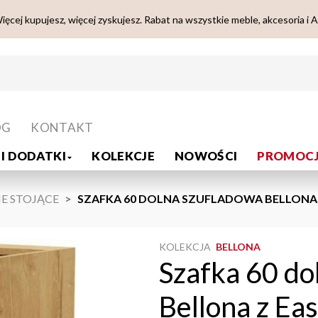
ięcej kupujesz, więcej zyskujesz. Rabat na wszystkie meble, akcesoria i 
OG
KONTAKT
I DODATKI
KOLEKCJE
NOWOŚCI
PROMOCJ
E STOJĄCE
SZAFKA 60 DOLNA SZUFLADOWA BELLONA Z
KOLEKCJA
BELLONA
Szafka 60 do
Bellona z Eas