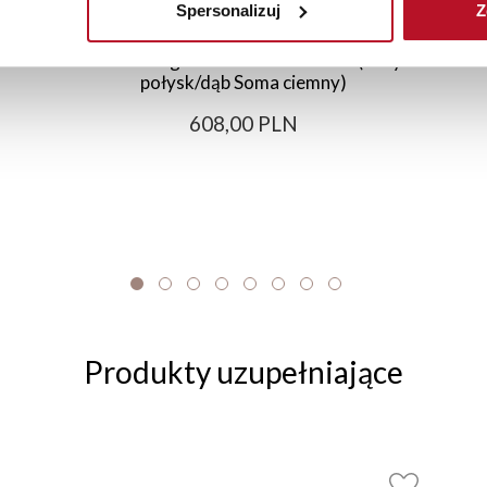
Spersonalizuj
Z
Szafka 60 górna dzielona Bellona (biały
połysk/dąb Soma ciemny)
608,00 PLN
Produkty uzupełniające