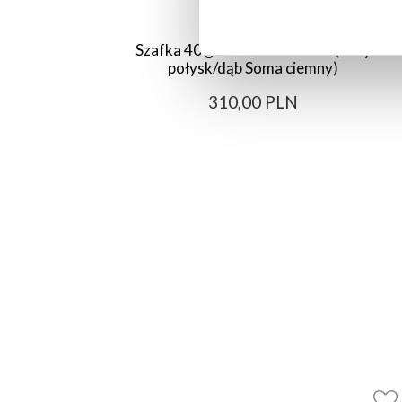
Szafka 40 górna lewa Bellona (biały
połysk/dąb Soma ciemny)
310,00 PLN