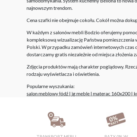
samodomykania. System kuchenny Bellona to nowa od
najnowszym trendom.
Cena szafki nie obejmuje cokołu. Cokół można dok
W każdym z salonów mebli Bodzio oferujemy pomoc w 
kompleksową wizualizację Państwa pomieszczenia wr
Polski. W przypadku zamówień internetowych czas do
dostarczamy gratis niezależnie od miejsca złożenia 
Zdjęcia produktów mają charakter poglądowy. Rzeczyw
rodzaju wyświetlacza i oświetlenia.
Popularne wyszukania:
salon meblowy łódź
|
jg meble
|
materac 160x200
|
k
TRANSPORT MEBLI
RATY 0% W