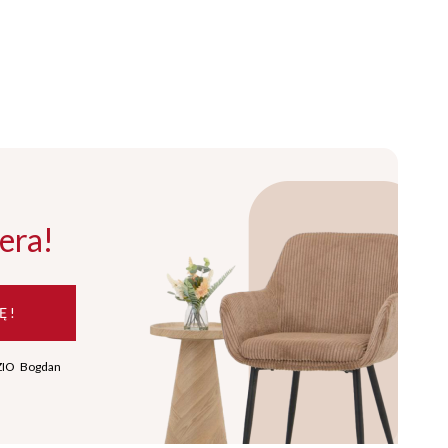
era!
Ę !
ZIO Bogdan