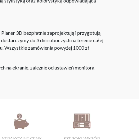
ą stylistyką oraz kolorystyką odpowiadająca
laner 3D bezpłatnie zaprojektują i przygotują
ostarczymy do 3 dni roboczych na terenie całej
ju. Wszystkie zamówienia powyżej 1000 zł
h na ekranie, zależnie od ustawień monitora,
ATRAKCYJNE CENY
SZEROKI WYBÓR