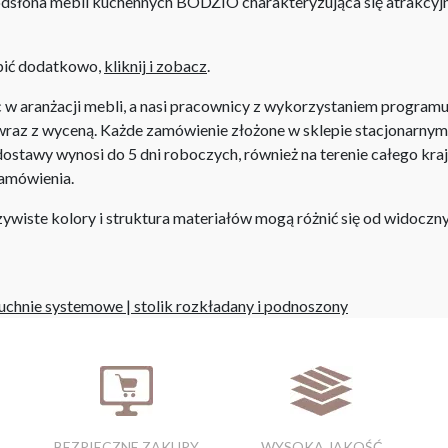
słona mebli kuchennych BODZIO charakteryzująca się atrakcyjn
upić dodatkowo,
kliknij i zobacz
.
aranżacji mebli, a nasi pracownicy z wykorzystaniem programu P
az z wyceną. Każde zamówienie złożone w sklepie stacjonarnym d
stawy wynosi do 5 dni roboczych, również na terenie całego kra
zamówienia.
iste kolory i struktura materiałów mogą różnić się od widocznyc
uchnie systemowe
|
stolik rozkładany i podnoszony
BEZPIECZNE ZAKUPY
WYSOKA JAKOŚĆ