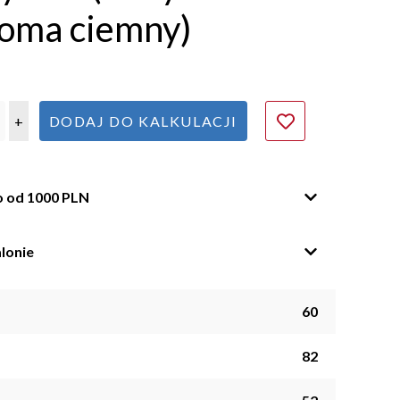
Soma ciemny)
+
DODAJ DO KALKULACJI
o od 1000 PLN
lonie
60
82