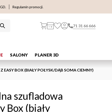
AGD.
Regulamin promocji.
71 31 66 666
E
SALONY
PLANER 3D
 EASY BOX (BIAŁY POŁYSK/DĄB SOMA CIEMNY)
lna szufladowa
y Box (biały