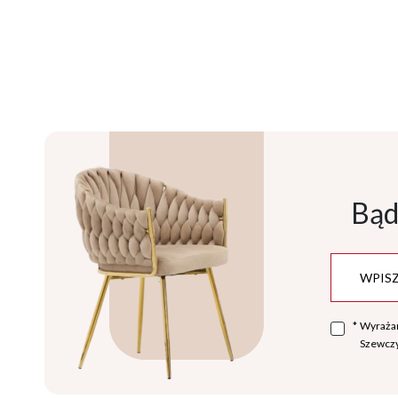
Bąd
*
Wyraża
Szewczy