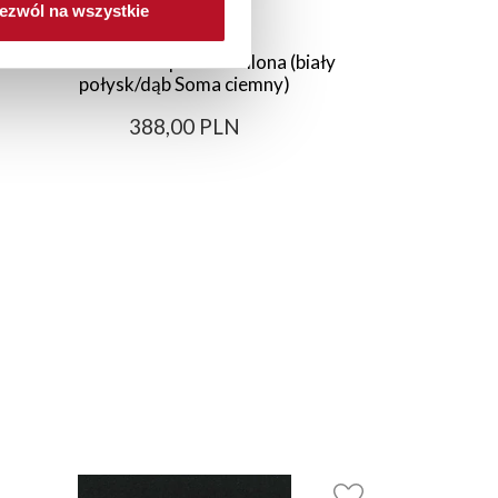
ezwól na wszystkie
Szafka 30 dolna prawa Bellona (biały
Szafk
połysk/dąb Soma ciemny)
388,00 PLN