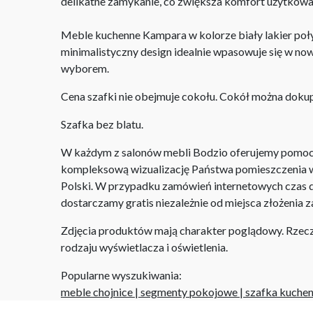
delikatne zamykanie, co zwiększa komfort użytkowan
Meble kuchenne Kampara w kolorze biały lakier połysk
minimalistyczny design idealnie wpasowuje się w no
wyborem.
Cena szafki nie obejmuje cokołu. Cokół można dok
Szafka bez blatu.
W każdym z salonów mebli Bodzio oferujemy pomoc w 
kompleksową wizualizację Państwa pomieszczenia wr
Polski. W przypadku zamówień internetowych czas do
dostarczamy gratis niezależnie od miejsca złożenia 
Zdjęcia produktów mają charakter poglądowy. Rzeczyw
rodzaju wyświetlacza i oświetlenia.
Popularne wyszukiwania:
meble chojnice
|
segmenty pokojowe
|
szafka kuchen