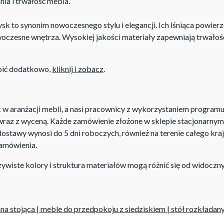
ia i trwałość mebla.
 to synonim nowoczesnego stylu i elegancji. Ich lśniąca powierzc
woczesne wnętrza. Wysokiej jakości materiały zapewniają trwało
upić dodatkowo,
kliknij i zobacz
.
aranżacji mebli, a nasi pracownicy z wykorzystaniem programu P
az z wyceną. Każde zamówienie złożone w sklepie stacjonarnym d
stawy wynosi do 5 dni roboczych, również na terenie całego kra
zamówienia.
iste kolory i struktura materiałów mogą różnić się od widocznyc
na stojąca
|
meble do przedpokoju z siedziskiem
|
stół rozkładany