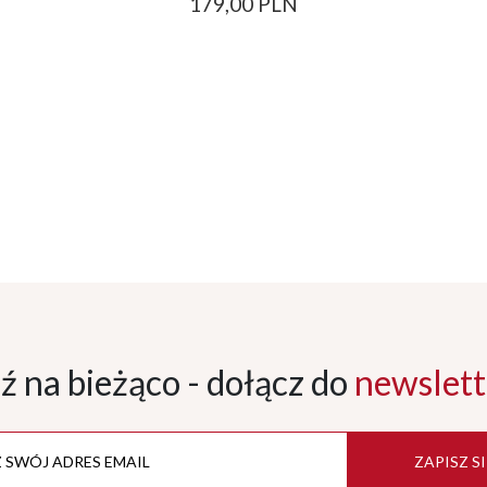
179,00 PLN
ź na bieżąco - dołącz
do
newslett
ZAPISZ SI