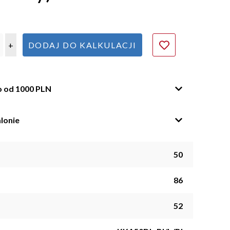
+
DODAJ DO KALKULACJI
o od 1000 PLN
lonie
50
86
52