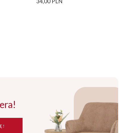
34,00 PLN
era!
Ę !