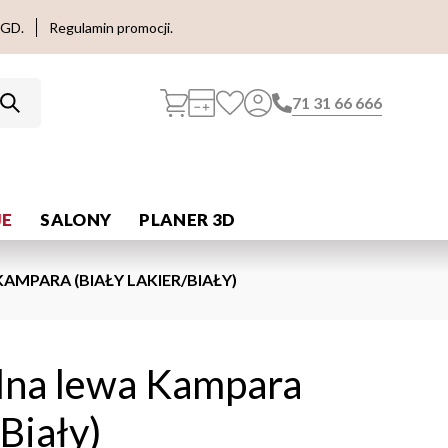
AGD.
Regulamin promocji.
71 31 66 666
E
SALONY
PLANER 3D
AMPARA (BIAŁY LAKIER/BIAŁY)
olna lewa Kampara
/Biały)