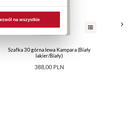
ezwól na wszystkie
Szafka 30 górna lewa Kampara (Biały
Wys
lakier/Biały)
388,00 PLN