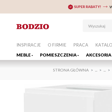
SUPER RABATY!
W
INSPIRACJE
O FIRMIE
PRACA
KATAL
MEBLE
POMIESZCZENIA
AKCESORIA 
STRONA GŁÓWNA
...
...