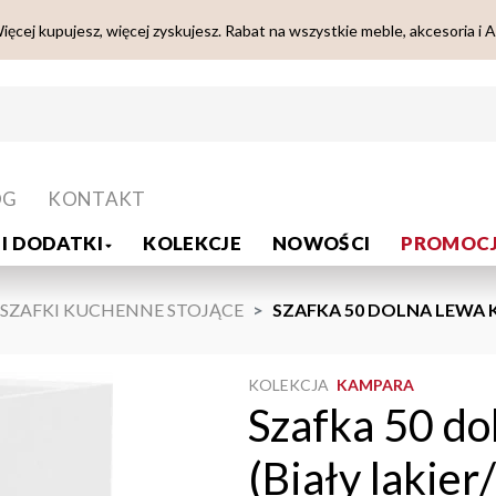
ięcej kupujesz, więcej zyskujesz. Rabat na wszystkie meble, akcesoria i 
OG
KONTAKT
I DODATKI
KOLEKCJE
NOWOŚCI
PROMOCJ
SZAFKI KUCHENNE STOJĄCE
SZAFKA 50 DOLNA LEWA K
KOLEKCJA
KAMPARA
Szafka 50 d
(Biały lakier