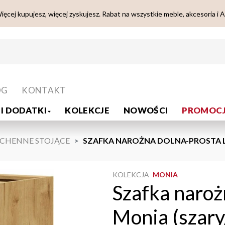
ięcej kupujesz, więcej zyskujesz. Rabat na wszystkie meble, akcesoria i 
OG
KONTAKT
I DODATKI
KOLEKCJE
NOWOŚCI
PROMOCJ
UCHENNE STOJĄCE
SZAFKA NAROŻNA DOLNA-PROSTA L
KOLEKCJA
MONIA
Szafka naroż
Monia (szar