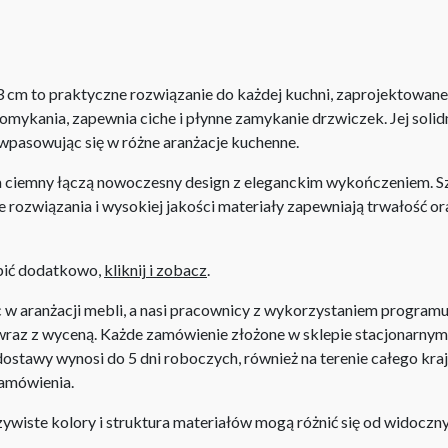
3 cm to praktyczne rozwiązanie do każdej kuchni, zaprojektowan
ykania, zapewnia ciche i płynne zamykanie drzwiczek. Jej solidna
 wpasowując się w różne aranżacje kuchenne.
 ciemny łączą nowoczesny design z eleganckim wykończeniem. Sz
e rozwiązania i wysokiej jakości materiały zapewniają trwałość or
upić dodatkowo,
kliknij i zobacz
.
aranżacji mebli, a nasi pracownicy z wykorzystaniem programu P
az z wyceną. Każde zamówienie złożone w sklepie stacjonarnym d
stawy wynosi do 5 dni roboczych, również na terenie całego kra
zamówienia.
iste kolory i struktura materiałów mogą różnić się od widocznyc