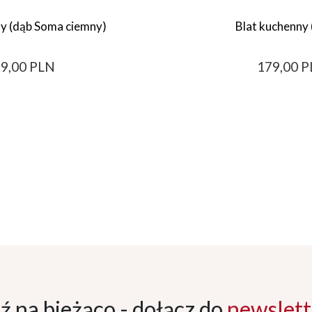
ny (dąb Soma ciemny)
Blat kuchenny 
9,00 PLN
179,00 
ź na bieżąco - dołącz
do
newslett