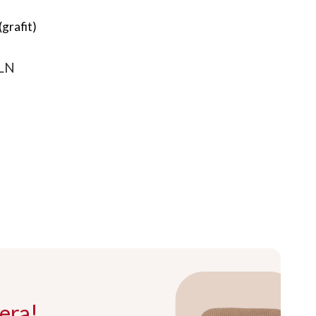
(grafit)
PLN
era!