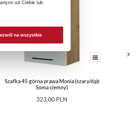
anymi od Ciebie lub
ezwól na wszystkie
Szafka 45 górna prawa Monia (szary/dąb
Szaf
Soma ciemny)
su
323,00 PLN