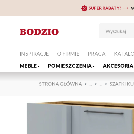
SUPER RABATY!
W
INSPIRACJE
O FIRMIE
PRACA
KATAL
MEBLE
POMIESZCZENIA
AKCESORIA 
STRONA GŁÓWNA
...
...
SZAFKI K