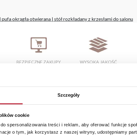
|
pufa okrągła otwierana
|
stół rozkładany z krzesłami do salonu
BEZPIECZNE ZAKUPY
WYSOKA JAKOŚĆ
PRZEZ INTERNET
MATERIAŁÓW
Szczegóły
Elementy uzupełniające
 plików cookie
do spersonalizowania treści i reklam, aby oferować funkcje sp
ormacje o tym, jak korzystasz z naszej witryny, udostępniamy p