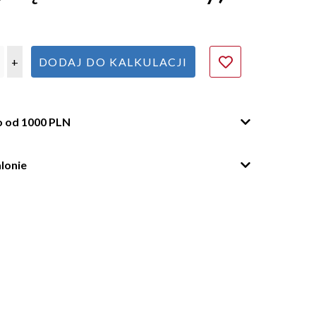
+
DODAJ DO KALKULACJI
o od 1000 PLN
lonie