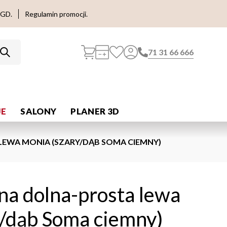
AGD.
Regulamin promocji.
71 31 66 666
E
SALONY
PLANER 3D
EWA MONIA (SZARY/DĄB SOMA CIEMNY)
na dolna-prosta lewa
y/dąb Soma ciemny)