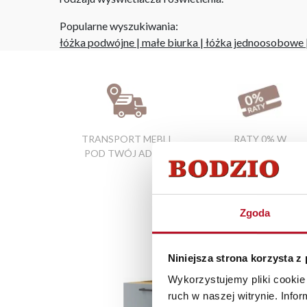
Popularne wyszukiwania:
łóżka podwójne
|
małe biurka
|
łóżka jednoosobowe
TRANSPORT MEBLI
RATY 0% W
POD TWÓJ ADRES
SALONACH
FIRMOWYCH
Zgoda
Niniejsza strona korzysta z
Wykorzystujemy pliki cookie 
ruch w naszej witrynie. Inf