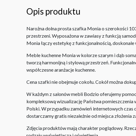
Opis produktu
Narożna dolna prosta szafka Monia o szerokości 10
przestrzeni. Wyposażona w zawiasy z funkcją samodom
Monia łączy estetykę z funkcjonalnością, doskonale
Meble kuchenne Monia w kolorze szarym i dąb soma
tworzą harmonijną i stylową przestrzeń. Funkcjonaln
współczesne aranżacje kuchenne.
Cena szafki nie obejmuje cokołu. Cokół można dok
W każdym z salonów mebli Bodzio oferujemy pomoc w 
kompleksową wizualizację Państwa pomieszczenia wr
Polski. W przypadku zamówień internetowych czas do
dostarczamy gratis niezależnie od miejsca złożenia 
Zdjęcia produktów mają charakter poglądowy. Rzeczyw
rodzaju wyświetlacza i oświetlenia.