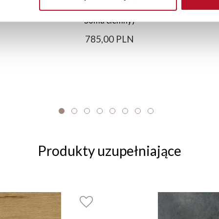
a
Szafka 80 górna Monia 100cm (szary/dąb
Soma ciemny)
785,00 PLN
Produkty uzupełniające