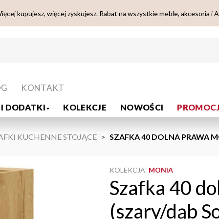
ięcej kupujesz, więcej zyskujesz. Rabat na wszystkie meble, akcesoria i 
OG
KONTAKT
I DODATKI
KOLEKCJE
NOWOŚCI
PROMOCJ
AFKI KUCHENNE STOJĄCE
SZAFKA 40 DOLNA PRAWA M
KOLEKCJA
MONIA
Szafka 40 d
(szary/dąb S