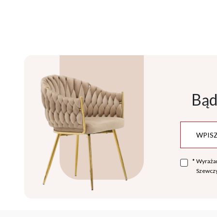
Bąd
*
Wyraża
Szewczy