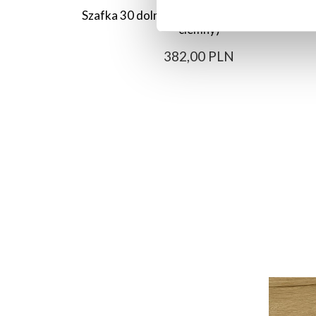
Szafka 30 dolna lewa Monia (szary/dąb Som
ciemny)
382,00 PLN