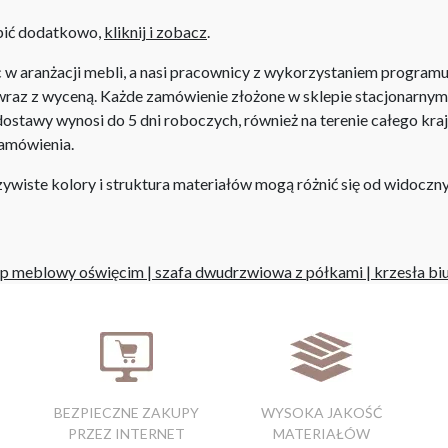
upić dodatkowo,
kliknij i zobacz
.
aranżacji mebli, a nasi pracownicy z wykorzystaniem programu P
az z wyceną. Każde zamówienie złożone w sklepie stacjonarnym d
stawy wynosi do 5 dni roboczych, również na terenie całego kra
zamówienia.
iste kolory i struktura materiałów mogą różnić się od widocznyc
ep meblowy oświęcim
|
szafa dwudrzwiowa z półkami
|
krzesła bi
BEZPIECZNE ZAKUPY
WYSOKA JAKOŚĆ
PRZEZ INTERNET
MATERIAŁÓW