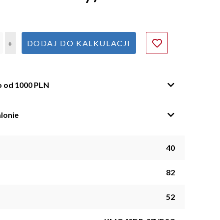
+
DODAJ DO KALKULACJI
o od 1000 PLN
lonie
40
82
52