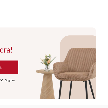
era!
Ę !
ZIO Bogdan