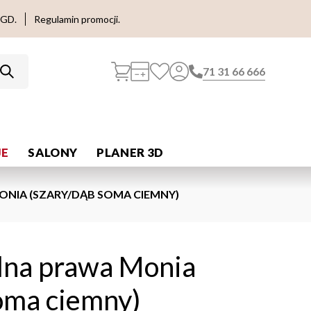
AGD.
Regulamin promocji.
71 31 66 666
E
SALONY
PLANER 3D
ONIA (SZARY/DĄB SOMA CIEMNY)
olna prawa Monia
oma ciemny)