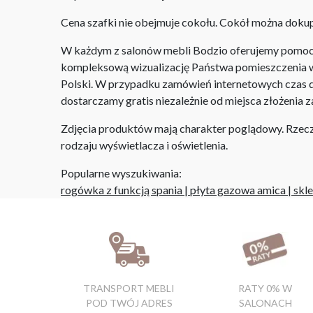
Cena szafki nie obejmuje cokołu. Cokół można dok
W każdym z salonów mebli Bodzio oferujemy pomoc w 
kompleksową wizualizację Państwa pomieszczenia wr
Polski. W przypadku zamówień internetowych czas do
dostarczamy gratis niezależnie od miejsca złożenia 
Zdjęcia produktów mają charakter poglądowy. Rzeczyw
rodzaju wyświetlacza i oświetlenia.
Popularne wyszukiwania:
rogówka z funkcją spania
|
płyta gazowa amica
|
skl
TRANSPORT MEBLI
RATY 0% W
POD TWÓJ ADRES
SALONACH