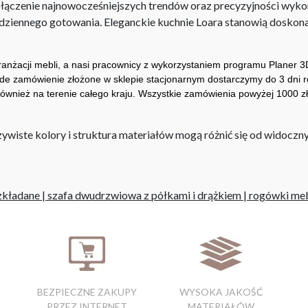
łączenie najnowocześniejszych trendów oraz precyzyjności wyko
codziennego gotowania. Eleganckie kuchnie Loara stanowią doskona
nżacji mebli, a nasi pracownicy z wykorzystaniem programu Planer 3D
de zamówienie złożone w sklepie stacjonarnym dostarczymy do 3 dni r
ównież na terenie całego kraju. Wszystkie zamówienia powyżej 1000 zł
iste kolory i struktura materiałów mogą różnić się od widocznyc
zkładane
|
szafa dwudrzwiowa z półkami i drążkiem
|
rogówki me
BEZPIECZNE ZAKUPY
WYSOKA JAKOŚĆ
PRZEZ INTERNET
MATERIAŁÓW