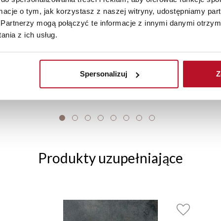
ormacje o tym, jak korzystasz z naszej witryny, udostępniamy p
Szafka 90 dolna Loara (biały połysk)
Partnerzy mogą połączyć te informacje z innymi danymi otrzym
nia z ich usług.
619,00 PLN
Spersonalizuj
Z
Produkty uzupełniające