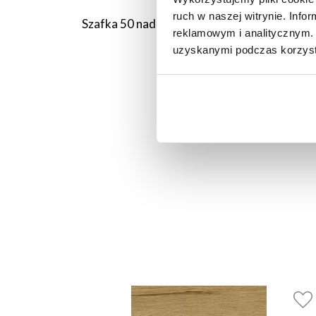
ruch w naszej witrynie. Inf
Szafka 50 nad okap lewa Loara (biały połysk)
reklamowym i analitycznym. 
uzyskanymi podczas korzysta
445,00 PLN