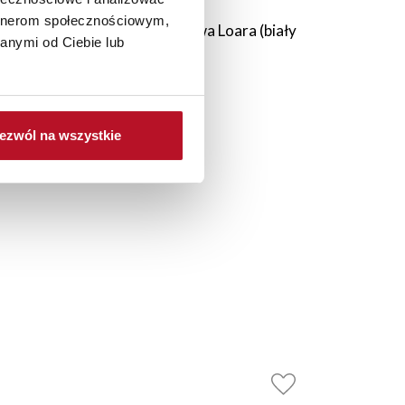
artnerom społecznościowym,
Szafka 40 górna witryna prawa Loara (biały
Szafk
anymi od Ciebie lub
połysk)
402,00 PLN
ezwól na wszystkie