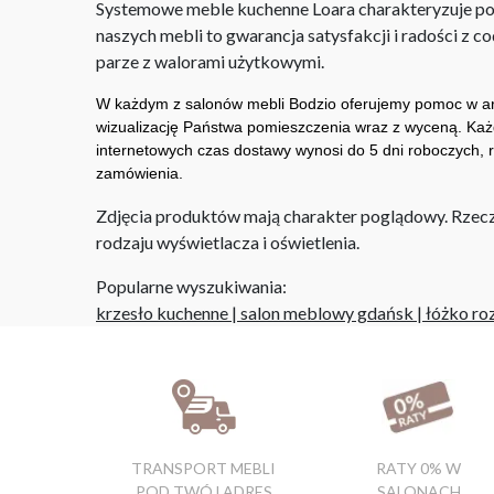
Systemowe meble kuchenne Loara charakteryzuje po
naszych mebli to gwarancja satysfakcji i radości z 
parze z walorami użytkowymi.
W każdym z salonów mebli Bodzio oferujemy pomoc w ara
wizualizację Państwa pomieszczenia wraz z wyceną. Każ
internetowych czas dostawy wynosi do 5 dni roboczych, r
zamówienia.
Zdjęcia produktów mają charakter poglądowy. Rzeczyw
rodzaju wyświetlacza i oświetlenia.
Popularne wyszukiwania:
krzesło kuchenne
|
salon meblowy gdańsk
|
łóżko ro
TRANSPORT MEBLI
RATY 0% W
POD TWÓJ ADRES
SALONACH