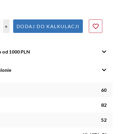
+
DODAJ DO KALKULACJI
o od 1000 PLN
lonie
60
82
52