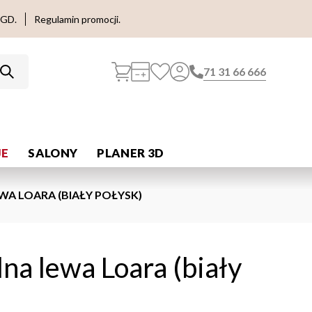
AGD.
Regulamin promocji.
71 31 66 666
E
SALONY
PLANER 3D
WA LOARA (BIAŁY POŁYSK)
lna lewa Loara (biały