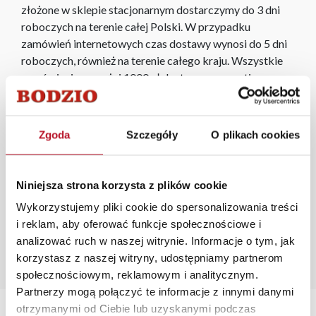
złożone w sklepie stacjonarnym dostarczymy do 3 dni
roboczych na terenie całej Polski. W przypadku
zamówień internetowych czas dostawy wynosi do 5 dni
roboczych, również na terenie całego kraju. Wszystkie
zamówienia powyżej 1000 zł dostarczamy gratis
niezależnie od miejsca złożenia zamówienia.
Zgoda
Szczegóły
O plikach cookies
Zdjęcia produktów mają charakter poglądowy.
Rzeczywiste kolory i struktura materiałów mogą różnić
się od widocznych na ekranie, zależnie od ustawień
Niniejsza strona korzysta z plików cookie
monitora, rodzaju wyświetlacza i oświetlenia.
Wykorzystujemy pliki cookie do spersonalizowania treści
i reklam, aby oferować funkcje społecznościowe i
Popularne wyszukiwania:
analizować ruch w naszej witrynie. Informacje o tym, jak
fotel uszak z podnóżkiem
|
szafa z półkami i drążkiem
|
korzystasz z naszej witryny, udostępniamy partnerom
toaletka biała połysk
|
stolik nocny biały połysk
|
wąska
społecznościowym, reklamowym i analitycznym.
szafka nocna
Partnerzy mogą połączyć te informacje z innymi danymi
otrzymanymi od Ciebie lub uzyskanymi podczas