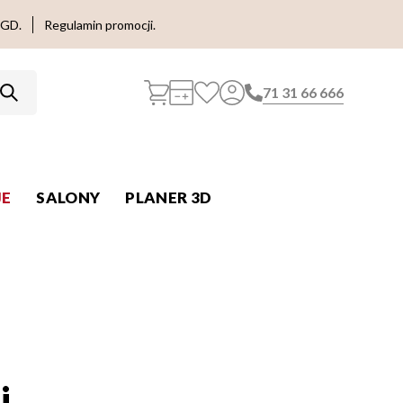
AGD.
Regulamin promocji.
71 31 66 666
E
SALONY
PLANER 3D
i