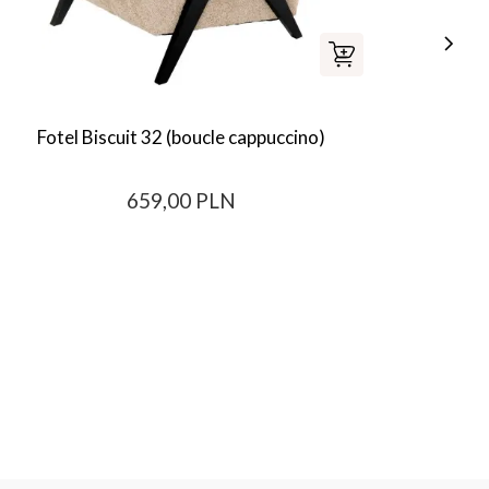
Fotel Biscuit 32 (boucle cappuccino)
S
659,00 PLN
Najni