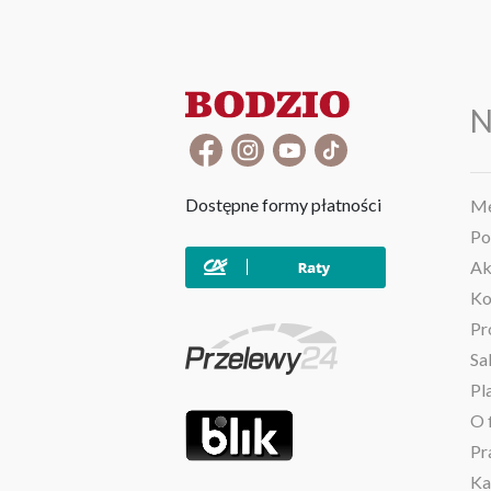
N
Dostępne formy płatności
Me
Po
Ak
Ko
Pr
Sa
Pl
O 
Pr
Ka