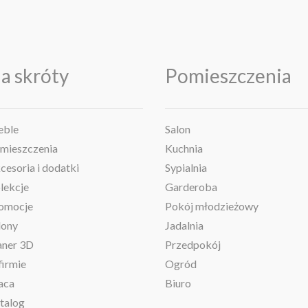
a skróty
Pomieszczenia
ble
Salon
mieszczenia
Kuchnia
cesoria i dodatki
Sypialnia
lekcje
Garderoba
omocje
Pokój młodzieżowy
lony
Jadalnia
aner 3D
Przedpokój
firmie
Ogród
aca
Biuro
talog