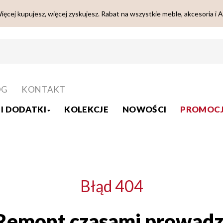
ięcej kupujesz, więcej zyskujesz. Rabat na wszystkie meble, akcesoria i 
OG
KONTAKT
I DODATKI
KOLEKCJE
NOWOŚCI
PROMOCJ
Błąd 404
Remont czasami prowadz