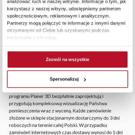
analizować ruch w naszej witrynie. Informacje o tym, jak
Poduszki z kolekcji Bajka, wykonane z luksusowego
korzystasz z naszej witryny, udostępniamy partnerom
materiału Gustimo, łączą elegancję z wyjątkowym
społecznościowym, reklamowym i analitycznym.
komfortem. Materiał Gustimo, o miękkiej i przyjemnej w
Partnerzy mogą połączyć te informacje z innymi danymi
dotyku strukturze, dodaje każdej poduszce subtelnego
otrzymanymi od Ciebie lub uzyskanymi podczas
uroku i elegancji. Kolekcja Bajka oferuje różnorodne
korzystania z ich usług.
wzory i warianty kolorystyczne, które łatwo dopasować
do każdej aranżacji. Te stylowe poduszki wprowadzą do
wnętrza nie tylko estetyczny akcent, ale również
Zezwól na wszystkie
zapewnią wygodę i ciepło, tworząc przytulną atmosferę
w salonie, sypialni czy na tarasie.
Spersonalizuj
W każdym z salonów mebli Bodzio oferujemy pomoc w
aranżacji mebli, a nasi pracownicy z wykorzystaniem
programu Planer 3D bezpłatnie zaprojektują i
przygotują kompleksową wizualizację Państwa
pomieszczenia wraz z wyceną. Każde zamówienie
złożone w sklepie stacjonarnym dostarczymy do 3 dni
roboczych na terenie całej Polski. W przypadku
zamówień internetowych czas dostawy wynosi do 5 dni