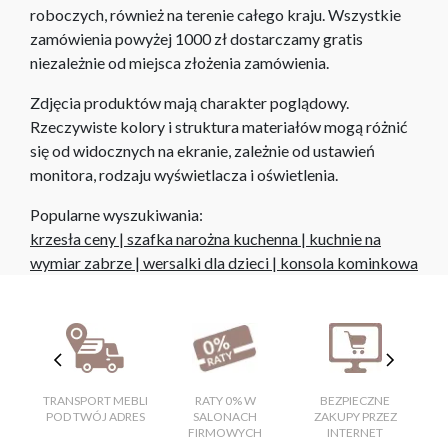
roboczych, również na terenie całego kraju. Wszystkie
zamówienia powyżej 1000 zł dostarczamy gratis
niezależnie od miejsca złożenia zamówienia.
Zdjęcia produktów mają charakter poglądowy.
Rzeczywiste kolory i struktura materiałów mogą różnić
się od widocznych na ekranie, zależnie od ustawień
monitora, rodzaju wyświetlacza i oświetlenia.
Popularne wyszukiwania:
krzesła ceny
|
szafka narożna kuchenna
|
kuchnie na
wymiar zabrze
|
wersalki dla dzieci
|
konsola kominkowa
TRANSPORT MEBLI
RATY 0% W
BEZPIECZNE
W
POD TWÓJ ADRES
SALONACH
ZAKUPY PRZEZ
FIRMOWYCH
INTERNET