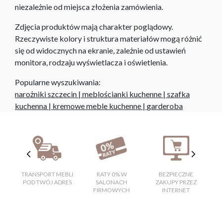
niezależnie od miejsca złożenia zamówienia.
Zdjęcia produktów mają charakter poglądowy.
Rzeczywiste kolory i struktura materiałów mogą różnić
się od widocznych na ekranie, zależnie od ustawień
monitora, rodzaju wyświetlacza i oświetlenia.
Popularne wyszukiwania:
narożniki szczecin
|
meblościanki kuchenne
|
szafka
kuchenna
|
kremowe meble kuchenne
|
garderoba
TRANSPORT MEBLI
RATY 0% W
BEZPIECZNE
W
POD TWÓJ ADRES
SALONACH
ZAKUPY PRZEZ
FIRMOWYCH
INTERNET