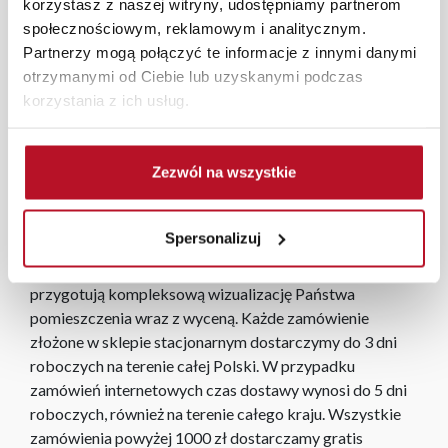
korzystasz z naszej witryny, udostępniamy partnerom
komfortem. Materiał Gustimo, o miękkiej i przyjemnej w
społecznościowym, reklamowym i analitycznym.
dotyku strukturze, dodaje każdej poduszce subtelnego
Partnerzy mogą połączyć te informacje z innymi danymi
uroku i elegancji. Kolekcja Bajka oferuje różnorodne
otrzymanymi od Ciebie lub uzyskanymi podczas
wzory i warianty kolorystyczne, które łatwo dopasować
korzystania z ich usług.
do każdej aranżacji. Te stylowe poduszki wprowadzą do
wnętrza nie tylko estetyczny akcent, ale również
zapewnią wygodę i ciepło, tworząc przytulną atmosferę
Zezwól na wszystkie
w salonie, sypialni czy na tarasie.
W każdym z salonów mebli Bodzio oferujemy pomoc w
Spersonalizuj
aranżacji mebli, a nasi pracownicy z wykorzystaniem
programu Planer 3D bezpłatnie zaprojektują i
przygotują kompleksową wizualizację Państwa
pomieszczenia wraz z wyceną. Każde zamówienie
złożone w sklepie stacjonarnym dostarczymy do 3 dni
roboczych na terenie całej Polski. W przypadku
zamówień internetowych czas dostawy wynosi do 5 dni
roboczych, również na terenie całego kraju. Wszystkie
zamówienia powyżej 1000 zł dostarczamy gratis