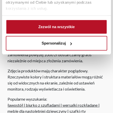
W każdym z salonów mebli Bodzio oferujemy pomoc w
otrzymanymi od Ciebie lub uzyskanymi podczas
aranżacji mebli, a nasi pracownicy z wykorzystaniem
korzystania z ich usług.
programu Planer 3D bezpłatnie zaprojektują i
przygotują kompleksową wizualizację Państwa
pomieszczenia wraz z wyceną. Każde zamówienie
Zezwól na wszystkie
złożone w sklepie stacjonarnym dostarczymy do 3 dni
roboczych na terenie całej Polski. W przypadku
zamówień internetowych czas dostawy wynosi do 5 dni
Spersonalizuj
roboczych, również na terenie całego kraju. Wszystkie
zamówienia powyżej 1000 zł dostarczamy gratis
niezależnie od miejsca złożenia zamówienia.
Zdjęcia produktów mają charakter poglądowy.
Rzeczywiste kolory i struktura materiałów mogą różnić
się od widocznych na ekranie, zależnie od ustawień
monitora, rodzaju wyświetlacza i oświetlenia.
Popularne wyszukania:
ławostół
|
biurko z szufladami
|
wersalki rozkładane
|
meble dla nastoletniej dziewczyny
|
szafki rtv