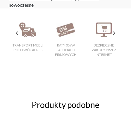
nowoczesne
TRANSPORT MEBLI
RATY 0% W
BEZPIECZNE
W
POD TWÓJ ADRES
SALONACH
ZAKUPY PRZEZ
FIRMOWYCH
INTERNET
Produkty podobne