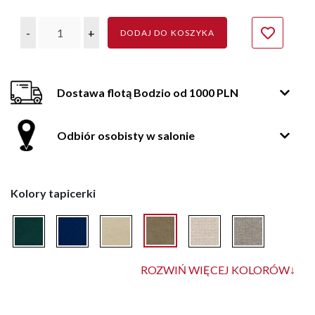
-
+
DODAJ DO KOSZYKA
Dostawa flotą Bodzio od 1000 PLN
Odbiór osobisty w salonie
Kolory tapicerki
ROZWIŃ WIĘCEJ KOLORÓW
↓