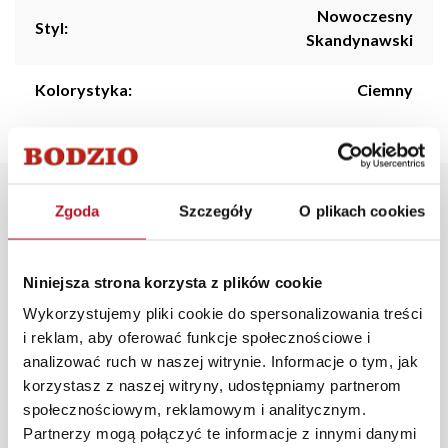
Nowoczesny
Styl:
Skandynawski
Kolorystyka:
Ciemny
Opis produktu
Zgoda
Szczegóły
O plikach cookies
Narożnik
Madryt
to wyjątkowo
wygodny i elegancki
Niniejsza strona korzysta z plików cookie
mebel, który dodaje przytulności i uroku każdemu
wnętrzu. Dzięki swoim niewielkim wymiarom, idealnie
Wykorzystujemy pliki cookie do spersonalizowania treści
sprawdzi się w
nieco mniejszych pomieszczeniach
.
i reklam, aby oferować funkcje społecznościowe i
Narożnik jest uniwersalny, który można ustawić dowolnie
analizować ruch w naszej witrynie. Informacje o tym, jak
jako lewo - lub prawostronny. Wykonany z różnych
korzystasz z naszej witryny, udostępniamy partnerom
materiałów, ze stopkami drewnianymi.
społecznościowym, reklamowym i analitycznym.
Partnerzy mogą połączyć te informacje z innymi danymi