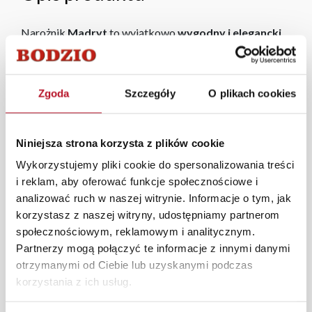
Narożnik
Madryt
to wyjątkowo
wygodny i elegancki
mebel
, który dodaje przytulności i uroku każdemu
wnętrzu. Dzięki swoim niewielkim wymiarom, idealnie
sprawdzi się w
nieco mniejszych pomieszczeniach
.
Zgoda
Szczegóły
O plikach cookies
Narożnik jest uniwersalny, który można ustawić dowolnie
jako lewo - lub prawostronny. Wykonany z różnych
materiałów, ze stopkami drewnianymi.
Niniejsza strona korzysta z plików cookie
W każdym z salonów mebli Bodzio oferujemy pomoc w
Wykorzystujemy pliki cookie do spersonalizowania treści
aranżacji mebli, a nasi pracownicy z wykorzystaniem
i reklam, aby oferować funkcje społecznościowe i
programu Planer 3D bezpłatnie zaprojektują i
analizować ruch w naszej witrynie. Informacje o tym, jak
przygotują kompleksową wizualizację Państwa
korzystasz z naszej witryny, udostępniamy partnerom
pomieszczenia wraz z wyceną. Każde zamówienie
społecznościowym, reklamowym i analitycznym.
złożone w sklepie stacjonarnym dostarczymy do 3 dni
Partnerzy mogą połączyć te informacje z innymi danymi
roboczych na terenie całej Polski. W przypadku
otrzymanymi od Ciebie lub uzyskanymi podczas
zamówień internetowych czas dostawy wynosi do 5 dni
korzystania z ich usług.
roboczych, również na terenie całego kraju. Wszystkie
zamówienia powyżej 1000 zł dostarczamy gratis