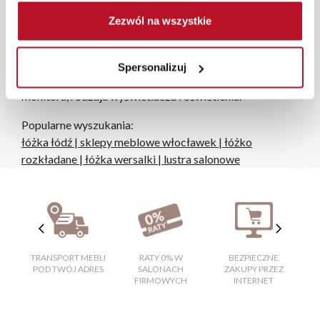
niezależnie od miejsca złożenia zamówienia.
Zezwól na wszystkie
Zdjęcia produktów mają charakter poglądowy.
Rzeczywiste kolory i struktura materiałów mogą różnić
Spersonalizuj
się od widocznych na ekranie, zależnie od ustawień
monitora, rodzaju wyświetlacza i oświetlenia.
Popularne wyszukania:
łóżka łódź
|
sklepy meblowe włocławek
|
łóżko
rozkładane
|
łóżka wersalki
|
lustra salonowe
TRANSPORT MEBLI
RATY 0% W
BEZPIECZNE
W
POD TWÓJ ADRES
SALONACH
ZAKUPY PRZEZ
FIRMOWYCH
INTERNET