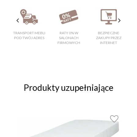
TRANSPORT MEBLI
RATY 0% W
BEZPIECZNE
W
POD TWÓJ ADRES
SALONACH
ZAKUPY PRZEZ
FIRMOWYCH
INTERNET
Produkty uzupełniające