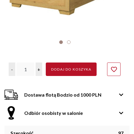
-
+
DODAJ DO KOSZYKA
Dostawa flotą Bodzio od 1000 PLN
Odbiór osobisty w salonie
Szerokość
97