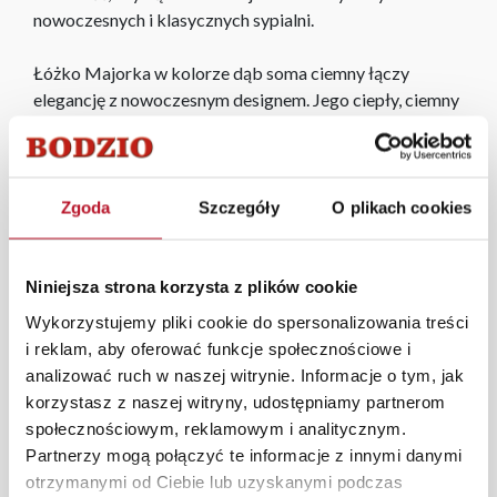
nowoczesnych i klasycznych sypialni.
Łóżko Majorka w kolorze dąb soma ciemny łączy
elegancję z nowoczesnym designem. Jego ciepły, ciemny
odcień dębu nadaje sypialni przytulny i elegancki wygląd,
a solidna konstrukcja zapewnia wygodę i trwałość.
Idealne dla tych, którzy cenią sobie klasyczny styl i
wysoką jakość, łóżko Majorka doskonale komponuje się
Zgoda
Szczegóły
O plikach cookies
w różnych aranżacjach wnętrz.
Podana cena nie obejmuje materaca, który można
Niniejsza strona korzysta z plików cookie
dokupić osobno.
Wykorzystujemy pliki cookie do spersonalizowania treści
Uwaga! Podczas montażu prosimy o zwrócenie uwagi na
i reklam, aby oferować funkcje społecznościowe i
poprawny montaż sprężyn gazowych, według załączonej
analizować ruch w naszej witrynie. Informacje o tym, jak
instrukcji do produktu.
korzystasz z naszej witryny, udostępniamy partnerom
społecznościowym, reklamowym i analitycznym.
W każdym z salonów mebli Bodzio oferujemy pomoc w
Partnerzy mogą połączyć te informacje z innymi danymi
aranżacji mebli, a nasi pracownicy z wykorzystaniem
otrzymanymi od Ciebie lub uzyskanymi podczas