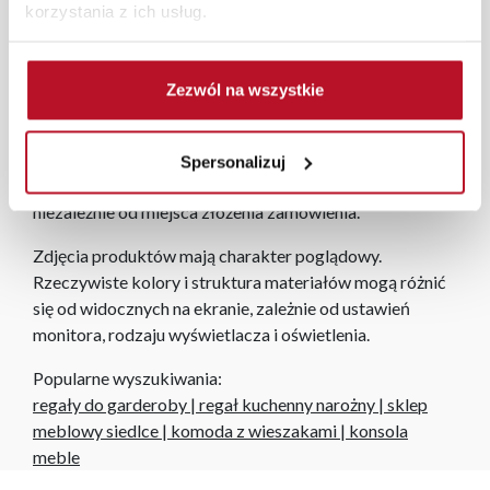
programu Planer 3D bezpłatnie zaprojektują i
korzystania z ich usług.
przygotują kompleksową wizualizację Państwa
pomieszczenia wraz z wyceną. Każde zamówienie
złożone w sklepie stacjonarnym dostarczymy do 3 dni
Zezwól na wszystkie
roboczych na terenie całej Polski. W przypadku
zamówień internetowych czas dostawy wynosi do 5 dni
roboczych, również na terenie całego kraju. Wszystkie
Spersonalizuj
zamówienia powyżej 1000 zł dostarczamy gratis
niezależnie od miejsca złożenia zamówienia.
Zdjęcia produktów mają charakter poglądowy.
Rzeczywiste kolory i struktura materiałów mogą różnić
się od widocznych na ekranie, zależnie od ustawień
monitora, rodzaju wyświetlacza i oświetlenia.
Popularne wyszukiwania:
regały do garderoby
|
regał kuchenny narożny
|
sklep
meblowy siedlce
|
komoda z wieszakami
|
konsola
meble