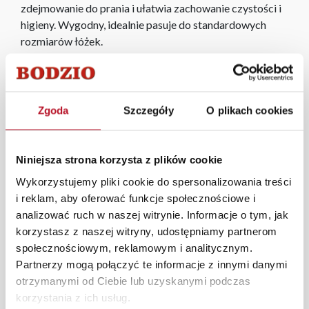
zdejmowanie do prania i ułatwia zachowanie czystości i
higieny. Wygodny, idealnie pasuje do standardowych
rozmiarów łóżek.
Materac dodatkowo wzmocniony podwójnym filcem i
dodatkową pianką co zwiększa jego wytrzymałość. Jest
on twardszy niż standardowy materac, polecany
Zgoda
Szczegóły
O plikach cookies
szczególnie dla osób o większej masie ciała.
Twardość: H3*
Niniejsza strona korzysta z plików cookie
Tkanina: 100% Poliester
Wykorzystujemy pliki cookie do spersonalizowania treści
i reklam, aby oferować funkcje społecznościowe i
analizować ruch w naszej witrynie. Informacje o tym, jak
* Skala twardości materacy używana w FM "BODZIO",
korzystasz z naszej witryny, udostępniamy partnerom
gdzie H1-oznacza najbardziej miekki materac, a H4-
społecznościowym, reklamowym i analitycznym.
najtwardszy
Partnerzy mogą połączyć te informacje z innymi danymi
otrzymanymi od Ciebie lub uzyskanymi podczas
W każdym z salonów mebli Bodzio oferujemy pomoc w
korzystania z ich usług.
aranżacji mebli, a nasi pracownicy z wykorzystaniem