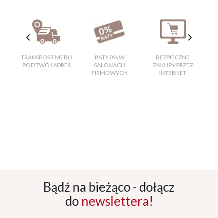
TRANSPORT MEBLI
RATY 0% W
BEZPIECZNE
W
POD TWÓJ ADRES
SALONACH
ZAKUPY PRZEZ
FIRMOWYCH
INTERNET
Bądź na bieżąco - dołącz
do
newslettera!