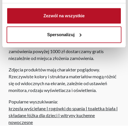
programu Planer 3D bezpłatnie zaprojektują i
przygotują kompleksową wizualizację Państwa
Zezwól na wszystkie
pomieszczenia wraz z wyceną. Każde zamówienie
złożone w sklepie stacjonarnym dostarczymy do 3 dni
roboczych na terenie całej Polski. W przypadku
Spersonalizuj
zamówień internetowych czas dostawy wynosi do 5 dni
roboczych, również na terenie całego kraju. Wszystkie
zamówienia powyżej 1000 zł dostarczamy gratis
niezależnie od miejsca złożenia zamówienia.
Zdjęcia produktów mają charakter poglądowy.
Rzeczywiste kolory i struktura materiałów mogą różnić
się od widocznych na ekranie, zależnie od ustawień
monitora, rodzaju wyświetlacza i oświetlenia.
Popularne wyszukiwania:
krzesła wyściełane
|
rogówki do spania
|
toaletka biała
|
składane łóżka dla dzieci
|
witryny kuchenne
nowoczesne