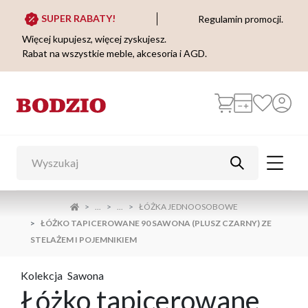
SUPER RABATY!
Regulamin promocji.
Więcej kupujesz, więcej zyskujesz.
Rabat na wszystkie meble, akcesoria i AGD.
...
...
ŁÓŻKA JEDNOOSOBOWE
ŁÓŻKO TAPICEROWANE 90 SAWONA (PLUSZ CZARNY) ZE
STELAŻEM I POJEMNIKIEM
Kolekcja
Sawona
Łóżko tapicerowane