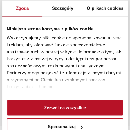
aranżacji mebli, a nasi pracownicy z wykorzystaniem
Zgoda
Szczegóły
O plikach cookies
programu Planer 3D bezpłatnie zaprojektują i
przygotują kompleksową wizualizację Państwa
pomieszczenia wraz z wyceną. Każde zamówienie
Niniejsza strona korzysta z plików cookie
złożone w sklepie stacjonarnym dostarczymy do 3 dni
roboczych na terenie całej Polski. W przypadku
Wykorzystujemy pliki cookie do spersonalizowania treści
zamówień internetowych czas dostawy wynosi do 5 dni
i reklam, aby oferować funkcje społecznościowe i
roboczych, również na terenie całego kraju. Wszystkie
analizować ruch w naszej witrynie. Informacje o tym, jak
zamówienia powyżej 1000 zł dostarczamy gratis
korzystasz z naszej witryny, udostępniamy partnerom
niezależnie od miejsca złożenia zamówienia.
społecznościowym, reklamowym i analitycznym.
Partnerzy mogą połączyć te informacje z innymi danymi
Zdjęcia produktów mają charakter poglądowy.
otrzymanymi od Ciebie lub uzyskanymi podczas
Rzeczywiste kolory i struktura materiałów mogą różnić
korzystania z ich usług.
się od widocznych na ekranie, zależnie od ustawień
monitora, rodzaju wyświetlacza i oświetlenia.
Zezwól na wszystkie
Popularne wyszukiwania:
łóżka sypialniane składane
|
stolik mały
|
hoker różowy
|
lustra przyklejane na ścianę
|
materace na łóżko
Spersonalizuj