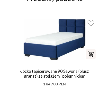
Łóżko tapicerowane 90 Sawona (plusz
granat) ze stelażem i pojemnikiem
1 849,00 PLN