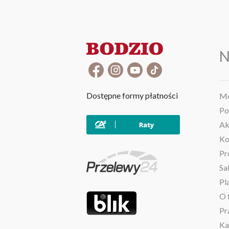
N
Dostępne formy płatności
Me
Po
Ak
Ko
Pr
Sa
Pl
O 
Pr
Ka