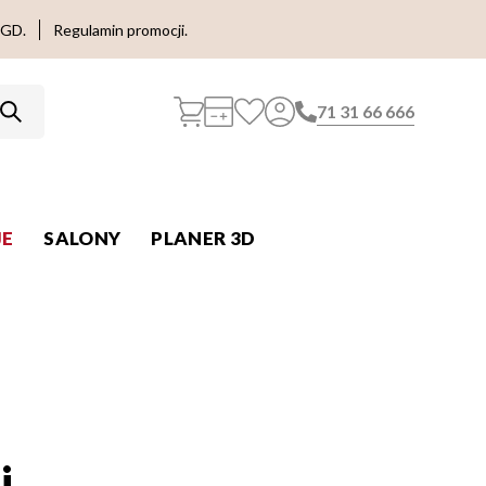
AGD.
Regulamin promocji.
71 31 66 666
E
SALONY
PLANER 3D
i