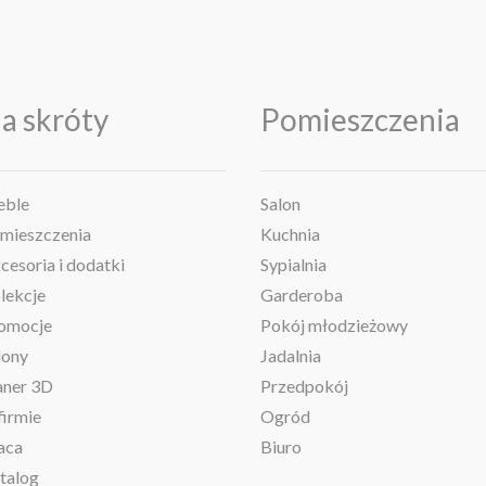
a skróty
Pomieszczenia
ble
Salon
mieszczenia
Kuchnia
cesoria i dodatki
Sypialnia
lekcje
Garderoba
omocje
Pokój młodzieżowy
lony
Jadalnia
aner 3D
Przedpokój
firmie
Ogród
aca
Biuro
talog