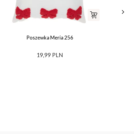
Poszewka Meria 256
Szaf
19,99 PLN