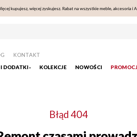
ięcej kupujesz, więcej zyskujesz. Rabat na wszystkie meble, akcesoria i 
OG
KONTAKT
I DODATKI
KOLEKCJE
NOWOŚCI
PROMOCJ
Błąd 404
Remont czasami prowadz