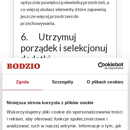
optycznie powiększą niewielką przestrzeń, a
co więcej dodasz elementy, które zapewnią
jeszcze więcej przestrzeni do
przechowywania.
6. Utrzymuj
porządek i selekcjonuj
dodatki
Mając małe mieszkanie trzeba pamiętać o
tym, by zawsze utrzymywać w nim
Zgoda
Szczegóły
O plikach cookies
porządek. Nie ma nic, co bardziej
przytłaczałoby niewielkie wnętrza, niż
bałagan. Minimalizm w małych wnętrzach to
Niniejsza strona korzysta z plików cookie
nie tylko trend, to narzędzie, dzięki któremu
Wykorzystujemy pliki cookie do spersonalizowania treści
można zadać o uwolnienie przestrzeni. Tak
i reklam, aby oferować funkcje społecznościowe i
więc do małego mieszkania wybieraj
analizować ruch w naszej witrynie. Informacje o tym, jak
dodatki w taki sposób, by były praktyczne, a