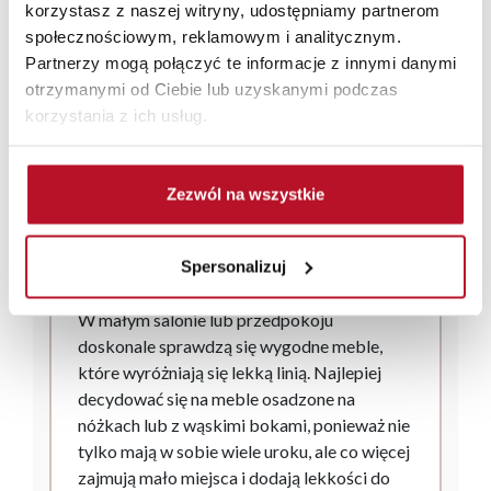
korzystasz z naszej witryny, udostępniamy partnerom
nie przytłaczające. Pamiętaj o chowaniu
społecznościowym, reklamowym i analitycznym.
rzeczy w zamkniętych pólkach i szafkach, by
Partnerzy mogą połączyć te informacje z innymi danymi
nie zagracać przestrzeni, a co więcej
otrzymanymi od Ciebie lub uzyskanymi podczas
ogranicz się jedynie do najważniejszych
korzystania z ich usług.
elementów wyposażenia i dekoracyjnych. W
małych wnętrzach im mniej, tym lepiej.
7. Wybierz meble
Zezwól na wszystkie
wypoczynkowe o
smukłych proporcjach
Spersonalizuj
W małym salonie lub przedpokoju
doskonale sprawdzą się wygodne meble,
które wyróżniają się lekką linią. Najlepiej
decydować się na meble osadzone na
nóżkach lub z wąskimi bokami, ponieważ nie
tylko mają w sobie wiele uroku, ale co więcej
zajmują mało miejsca i dodają lekkości do