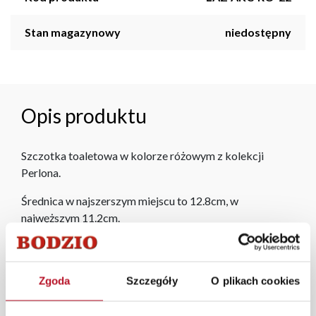
Stan magazynowy
niedostępny
Opis produktu
Szczotka toaletowa w kolorze różowym z kolekcji
Perlona.
Średnica w najszerszym miejscu to 12.8cm, w
najwęższym 11.2cm.
W każdym z salonów mebli Bodzio oferujemy pomoc w
aranżacji mebli, a nasi pracownicy z wykorzystaniem
programu Planer 3D bezpłatnie zaprojektują i
Zgoda
Szczegóły
O plikach cookies
przygotują kompleksową wizualizację Państwa
pomieszczenia wraz z wyceną. Każde zamówienie