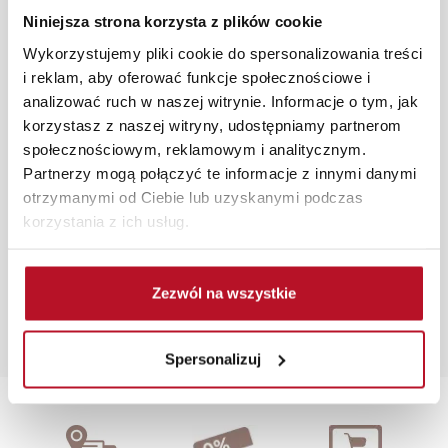
złożone w sklepie stacjonarnym dostarczymy do 3 dni
Niniejsza strona korzysta z plików cookie
roboczych na terenie całej Polski. W przypadku
Wykorzystujemy pliki cookie do spersonalizowania treści
zamówień internetowych czas dostawy wynosi do 5 dni
i reklam, aby oferować funkcje społecznościowe i
roboczych, również na terenie całego kraju. Wszystkie
analizować ruch w naszej witrynie. Informacje o tym, jak
zamówienia powyżej 1000 zł dostarczamy gratis
korzystasz z naszej witryny, udostępniamy partnerom
niezależnie od miejsca złożenia zamówienia.
społecznościowym, reklamowym i analitycznym.
Partnerzy mogą połączyć te informacje z innymi danymi
Zdjęcia produktów mają charakter poglądowy.
otrzymanymi od Ciebie lub uzyskanymi podczas
Rzeczywiste kolory i struktura materiałów mogą różnić
korzystania z ich usług.
się od widocznych na ekranie, zależnie od ustawień
monitora, rodzaju wyświetlacza i oświetlenia.
Popularne wyszukiwania:
Zezwól na wszystkie
sklep meblowy piła
|
witryna podświetlana
|
szafka na
buty biała
|
półka na buty z siedziskiem
|
szafka
Spersonalizuj
kuchenna z szufladami