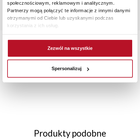
społecznościowym, reklamowym i analitycznym.
Partnerzy mogą połączyć te informacje z innymi danymi
Popularne wyszukania:
otrzymanymi od Ciebie lub uzyskanymi podczas
regały na książki
|
krzesło kuchenne
|
rozkładana
korzystania z ich usług.
ławostół
|
meble do salon
|
szafa z półkami
Zezwól na wszystkie
Spersonalizuj
TRANSPORT MEBLI
RATY 0% W
BEZPIECZNE
W
POD TWÓJ ADRES
SALONACH
ZAKUPY PRZEZ
FIRMOWYCH
INTERNET
Produkty podobne