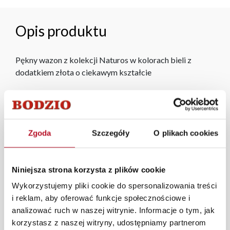
Opis produktu
Pękny wazon z kolekcji Naturos w kolorach bieli z
dodatkiem złota o ciekawym kształcie
Każde zmówienie złożone w sklepie stacjonarnym
dostarczymy do 3 dni roboczych na terenie całej Polski.
W przypadku zamówień internetowych czas dostawy
Zgoda
Szczegóły
O plikach cookies
wynosi do 5 dni roboczych, również na terenie całego
kraju. Wszystkie zamówienia powyżej 1000 zł
dostarczamy gratis niezależnie od miejsca złożenia
Niniejsza strona korzysta z plików cookie
zamówienia.
Wykorzystujemy pliki cookie do spersonalizowania treści
Zdjęcia produktów mają charakter poglądowy.
i reklam, aby oferować funkcje społecznościowe i
Rzeczywiste kolory i struktura materiałów mogą różnić
analizować ruch w naszej witrynie. Informacje o tym, jak
się od widocznych na ekranie, zależnie od ustawień
korzystasz z naszej witryny, udostępniamy partnerom
monitora, rodzaju wyświetlacza i oświetlenia.