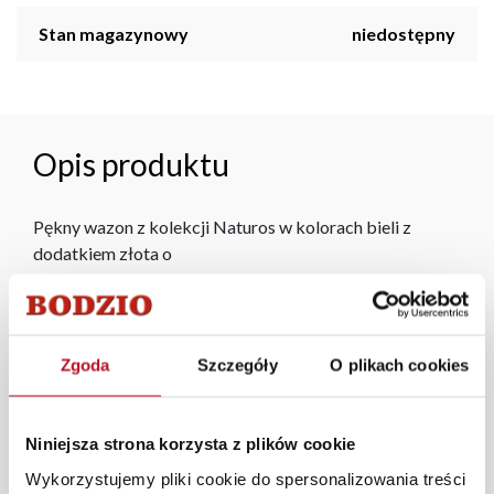
Stan magazynowy
niedostępny
Opis produktu
Pękny wazon z kolekcji Naturos w kolorach bieli z
dodatkiem złota o
ciekawym kształcie
Każde zmówienie złożone w sklepie stacjonarnym
Zgoda
Szczegóły
O plikach cookies
dostarczymy do 3 dni roboczych na terenie całej Polski.
W przypadku zamówień internetowych czas dostawy
wynosi do 5 dni roboczych, również na terenie całego
Niniejsza strona korzysta z plików cookie
kraju. Wszystkie zamówienia powyżej 1000 zł
dostarczamy gratis niezależnie od miejsca złożenia
Wykorzystujemy pliki cookie do spersonalizowania treści