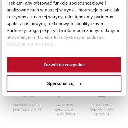
zamówienia.
i reklam, aby oferować funkcje społecznościowe i
analizować ruch w naszej witrynie. Informacje o tym, jak
Zdjęcia produktów mają charakter poglądowy.
korzystasz z naszej witryny, udostępniamy partnerom
Rzeczywiste kolory i struktura materiałów mogą różnić
społecznościowym, reklamowym i analitycznym.
się od widocznych na ekranie, zależnie od ustawień
Partnerzy mogą połączyć te informacje z innymi danymi
monitora, rodzaju wyświetlacza i oświetlenia.
otrzymanymi od Ciebie lub uzyskanymi podczas
korzystania z ich usług.
Popularne wyszukania:
stoły do jadalni z krzesłami
|
materace do łóżek
|
regał
rtv
|
słupek kuchenny
|
nowoczesne meble kuchenne do
Zezwól na wszystkie
małej kuchni
Spersonalizuj
TRANSPORT MEBLI
RATY 0% W
BEZPIECZNE
W
POD TWÓJ ADRES
SALONACH
ZAKUPY PRZEZ
FIRMOWYCH
INTERNET