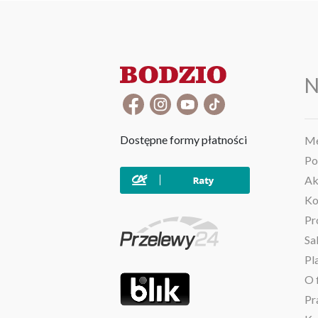
N
Dostępne formy płatności
Me
Po
Ak
Ko
Pr
Sa
Pl
O 
Pr