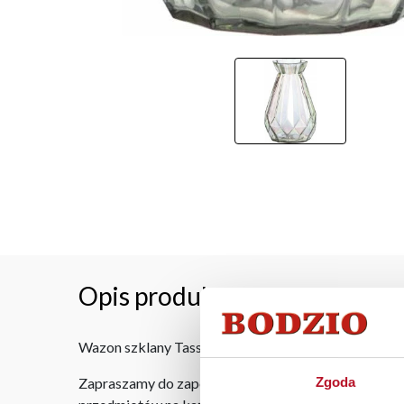
Opis produktu
Wazon szklany Tasso o geometrycznej strukturze, wy
Zgoda
Zapraszamy do zapoznania się z bogatym wyborem d