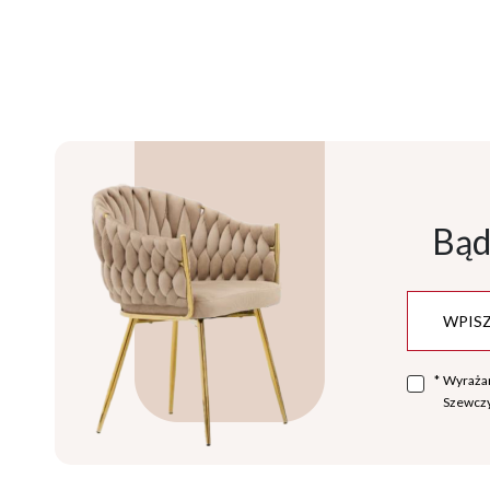
Bąd
*
Wyraża
Szewczy