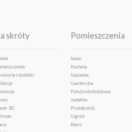
a skróty
Pomieszczenia
ble
Salon
mieszczenia
Kuchnia
cesoria i dodatki
Sypialnia
lekcje
Garderoba
omocje
Pokój młodzieżowy
lony
Jadalnia
aner 3D
Przedpokój
firmie
Ogród
aca
Biuro