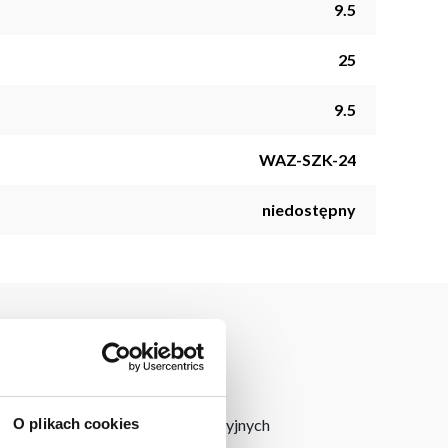
9.5
25
9.5
WAZ-SZK-24
niedostępny
O plikach cookies
e znajdują się kolekcje dekoracyjnych