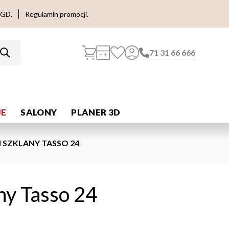
AGD.
Regulamin promocji.
71 31 66 666
E
SALONY
PLANER 3D
SZKLANY TASSO 24
ny Tasso 24