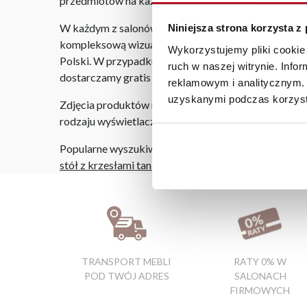
przedmiotów na każdą okazję - to świetny wybór na
W każdym z salonów mebli Bodzio oferujemy pomoc w 
Niniejsza strona korzysta z
kompleksową wizualizację Państwa pomieszczenia wr
Wykorzystujemy pliki cookie 
Polski. W przypadku zamówień internetowych czas do
ruch w naszej witrynie. Inf
dostarczamy gratis niezależnie od miejsca złożenia 
reklamowym i analitycznym. 
uzyskanymi podczas korzysta
Zdjęcia produktów mają charakter poglądowy. Rzeczyw
rodzaju wyświetlacza i oświetlenia.
Popularne wyszukiwania:
stół z krzesłami tanio
|
meble jasło
|
sklepy meblowe
TRANSPORT MEBLI
RATY 0% W
POD TWÓJ ADRES
SALONACH
FIRMOWYCH