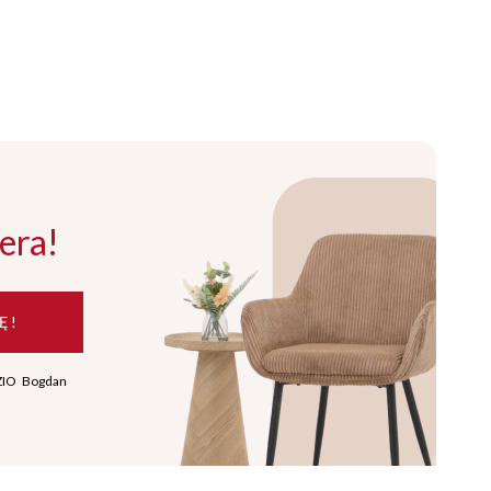
era!
Ę !
ZIO Bogdan