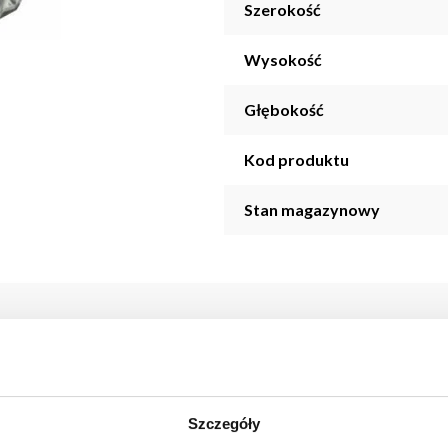
Szerokość
Wysokość
Głębokość
Kod produktu
Stan magazynowy
sokości 25 cm i średnicy 9,5 cm.
Szczegóły
ekoracji w ofercie Fabryki Mebli BODZIO. W naszym asortymenci