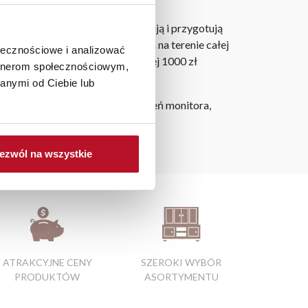
h Fabryki Mebli BODZIO.
laner 3D bezpłatnie zaprojektują i przygotują
ostarczymy do 3 dni roboczych na terenie całej
ołecznościowe i analizować
ju. Wszystkie zamówienia powyżej 1000 zł
artnerom społecznościowym,
anymi od Ciebie lub
h na ekranie, zależnie od ustawień monitora,
ezwól na wszystkie
ATRAKCYJNE CENY
SZEROKI WYBÓR
PRODUKTÓW
ASORTYMENTU