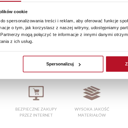
 prezent dla najbliższych.Produkt dostępny w salonach firmowyc
aranżacji mebli, a nasi pracownicy z wykorzystaniem programu P
 plików cookie
az z wyceną. Każde zamówienie złożone w sklepie stacjonarnym d
do spersonalizowania treści i reklam, aby oferować funkcje sp
stawy wynosi do 5 dni roboczych, również na terenie całego kra
ormacje o tym, jak korzystasz z naszej witryny, udostępniamy p
zamówienia.
Partnerzy mogą połączyć te informacje z innymi danymi otrzym
nia z ich usług.
iste kolory i struktura materiałów mogą różnić się od widocznyc
Spersonalizuj
Z
 opole
|
komody podświetlane
|
półka
BEZPIECZNE ZAKUPY
WYSOKA JAKOŚĆ
PRZEZ INTERNET
MATERIAŁÓW