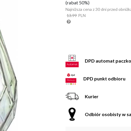
(rabat 50%)
Najniższa cena z 30 dni przed obniżk
13.99
PLN
DPD automat paczk
DPD punkt odbioru
Kurier
Odbiór osobisty w sa