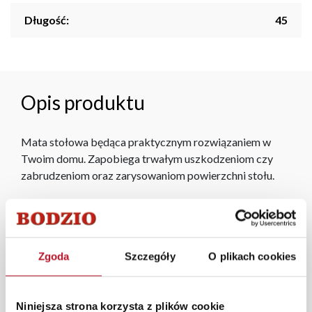
Długość:
45
Opis produktu
Mata stołowa będąca praktycznym rozwiązaniem w
Twoim domu. Zapobiega trwałym uszkodzeniom czy
zabrudzeniom oraz zarysowaniom powierzchni stołu.
Spory asortyment tekstyliów kuchennych pomaga w
gotowaniu przez cały rok. Maty stołowe, ścierki,
fartuchy oraz łapki do garnków pozwolą szybko i
skutecznie nadać kuchni nowych kolorów.
Zgoda
Szczegóły
O plikach cookies
W każdym z salonów mebli Bodzio oferujemy pomoc w
aranżacji mebli, a nasi pracownicy z wykorzystaniem
Niniejsza strona korzysta z plików cookie