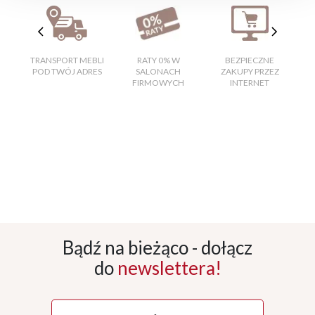
TRANSPORT MEBLI
RATY 0% W
BEZPIECZNE
W
POD TWÓJ ADRES
SALONACH
ZAKUPY PRZEZ
FIRMOWYCH
INTERNET
Bądź na bieżąco - dołącz
do
newslettera!