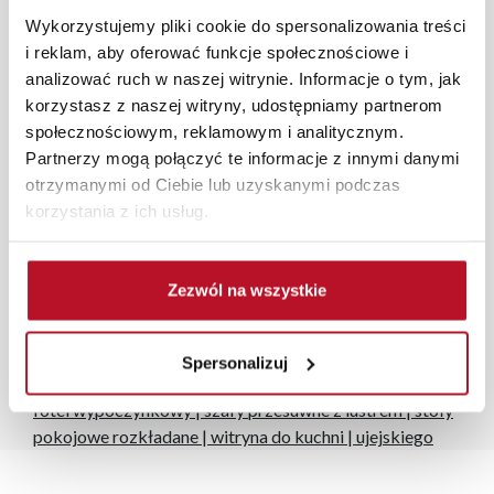
programu Planer 3D bezpłatnie zaprojektują i
Wykorzystujemy pliki cookie do spersonalizowania treści
przygotują kompleksową wizualizację Państwa
i reklam, aby oferować funkcje społecznościowe i
pomieszczenia wraz z wyceną. Każde zamówienie
analizować ruch w naszej witrynie. Informacje o tym, jak
złożone w sklepie stacjonarnym dostarczymy do 3 dni
korzystasz z naszej witryny, udostępniamy partnerom
roboczych na terenie całej Polski. W przypadku
społecznościowym, reklamowym i analitycznym.
zamówień internetowych czas dostawy wynosi do 5 dni
Partnerzy mogą połączyć te informacje z innymi danymi
roboczych, również na terenie całego kraju. Wszystkie
otrzymanymi od Ciebie lub uzyskanymi podczas
zamówienia powyżej 1000 zł dostarczamy gratis
korzystania z ich usług.
niezależnie od miejsca złożenia zamówienia.
Zdjęcia produktów mają charakter poglądowy.
Rzeczywiste kolory i struktura materiałów mogą różnić
Zezwól na wszystkie
się od widocznych na ekranie, zależnie od ustawień
monitora, rodzaju wyświetlacza i oświetlenia.
Spersonalizuj
Popularne wyszukiwania:
fotel wypoczynkowy
|
szafy przesuwne z lustrem
|
stoły
pokojowe rozkładane
|
witryna do kuchni
|
ujejskiego