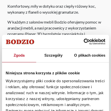
Komfortowy, miły w dotyku oraz ciepły różowy koc,
wykonany z flaneli o wysokiej gramaturze.
W każdym z salonów mebli Bodzio oferujemy pomoc w
aranżacji mebli, a nasi pracownicy z wykorzystaniem
programu Planer 3D bezpłatnie zaprojektują i
przygotują kompleksową wizualizację Państwa
pomieszczenia wraz z wyceną. Każde zamówienie
złożone w sklepie stacjonarnym dostarczymy do 3 dni
Zgoda
Szczegóły
O plikach cookies
roboczych na terenie całej Polski. W przypadku
zamówień internetowych czas dostawy wynosi do 5 dni
roboczych, również na terenie całego kraju. Wszystkie
Niniejsza strona korzysta z plików cookie
zamówienia powyżej 1000 zł dostarczamy gratis
Wykorzystujemy pliki cookie do spersonalizowania treści
niezależnie od miejsca złożenia zamówienia.
i reklam, aby oferować funkcje społecznościowe i
Zdjęcia produktów mają charakter poglądowy.
analizować ruch w naszej witrynie. Informacje o tym, jak
Rzeczywiste kolory i struktura materiałów mogą różnić
korzystasz z naszej witryny, udostępniamy partnerom
się od widocznych na ekranie, zależnie od ustawień
społecznościowym, reklamowym i analitycznym.
monitora, rodzaju wyświetlacza i oświetlenia.
Partnerzy mogą połączyć te informacje z innymi danymi