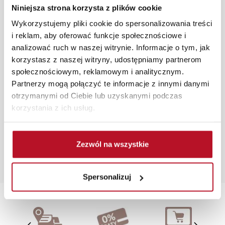
dostarczymy do 3 dni roboczych na terenie całej Polski.
Niniejsza strona korzysta z plików cookie
W przypadku zamówień internetowych czas dostawy
Wykorzystujemy pliki cookie do spersonalizowania treści
wynosi do 5 dni roboczych, również na terenie całego
i reklam, aby oferować funkcje społecznościowe i
kraju. Wszystkie zamówienia powyżej 1000 zł
analizować ruch w naszej witrynie. Informacje o tym, jak
dostarczamy gratis niezależnie od miejsca złożenia
korzystasz z naszej witryny, udostępniamy partnerom
zamówienia.
społecznościowym, reklamowym i analitycznym.
Partnerzy mogą połączyć te informacje z innymi danymi
Zdjęcia produktów mają charakter poglądowy.
otrzymanymi od Ciebie lub uzyskanymi podczas
Rzeczywiste kolory i struktura materiałów mogą różnić
korzystania z ich usług.
się od widocznych na ekranie, zależnie od ustawień
monitora, rodzaju wyświetlacza i oświetlenia.
Popularne wyszukiwania:
Zezwól na wszystkie
segmenty do kuchni
|
narożnik dziecięcy
|
meble
kuchenne w zabudowie
|
półeczki wiszące
|
półki
narożnikowe
Spersonalizuj