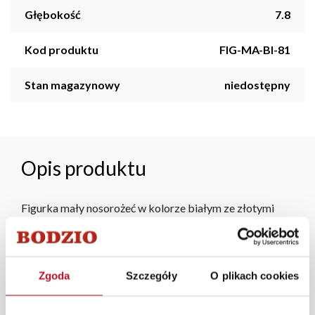
Głębokość
7.8
Kod produktu
FIG-MA-BI-81
Stan magazynowy
niedostępny
Opis produktu
Figurka mały nosorożeć w kolorze białym ze złotymi
dodatkami doda elegancji każdemu wnętrzu. Wniesie
akcent glamour do pomieszczenia. Doskonale sprawdzi
się na stole czy komodzie. Figurka została wykonana
ręcznie.
Zgoda
Szczegóły
O plikach cookies
Każde zmówienie złożone w sklepie stacjonarnym