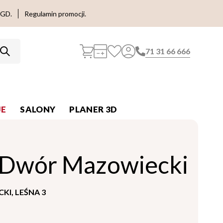
AGD.
Regulamin promocji.
71 31 66 666
E
SALONY
PLANER 3D
 Dwór Mazowiecki
I, LEŚNA 3