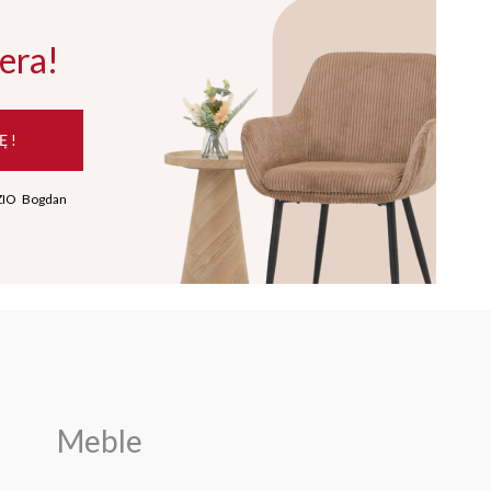
era!
Ę !
ZIO Bogdan
Meble