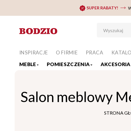
SUPER RABATY!
W
INSPIRACJE
O FIRMIE
PRACA
KATAL
MEBLE
POMIESZCZENIA
AKCESORIA 
Salon meblowy M
STRONA G