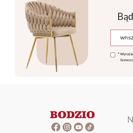
Bąd
*
Wyraża
Szewczy
N