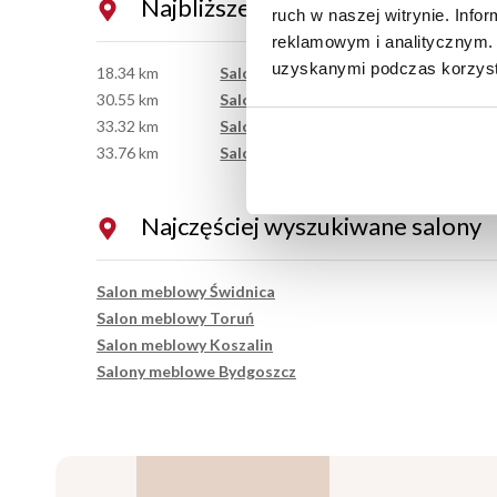
Najbliższe salony
ruch w naszej witrynie. Inf
reklamowym i analitycznym. 
uzyskanymi podczas korzysta
18.34 km
Salon Meblowy Warszawa
30.55 km
Salon Meblowy Warszawa
33.32 km
Salon Meblowy Janki
33.76 km
Salon Meblowy Płońsk
Najczęściej wyszukiwane salony
Salon meblowy Świdnica
Salon meblowy Toruń
Salon meblowy Koszalin
Salony meblowe Bydgoszcz