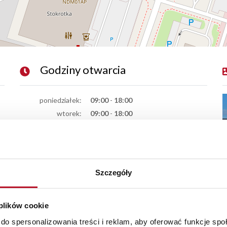
Godziny otwarcia
poniedziałek:
09:00
-
18:00
wtorek:
09:00
-
18:00
środa:
09:00
-
18:00
czwartek:
09:00
-
18:00
piątek:
09:00
-
17:00
sobota:
09:00
-
17:00
Szczegóły
niedziela handlowa:
09:00
-
17:00
 plików cookie
do spersonalizowania treści i reklam, aby oferować funkcje sp