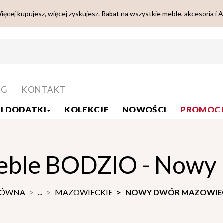
ięcej kupujesz, więcej zyskujesz. Rabat na wszystkie meble, akcesoria i 
OG
KONTAKT
I DODATKI
KOLEKCJE
NOWOŚCI
PROMOCJ
eble BODZIO - Nowy
ŁÓWNA
...
MAZOWIECKIE
NOWY DWÓR MAZOWIECK