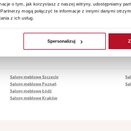
ormacje o tym, jak korzystasz z naszej witryny, udostępniamy p
Partnerzy mogą połączyć te informacje z innymi danymi otrzym
nia z ich usług.
35.81 km
Salon Meblowy Wołomin
4
38.72 km
Salon Meblowy Pułtusk
5
40.16 km
Salon Meblowy Sochaczew
42.99 km
Salon Meblowy Sulejówek
Spersonalizuj
Z
Salony meblowe Szczecin
Sa
Salony meblowe Poznań
Sa
Salony meblowe Łódź
Salony meblowe Kraków