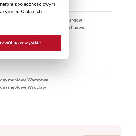
artnerom społecznościowym,
anymi od Ciebie lub
4.62 km
Salon Meblowy Żyrardów
1.28 km
Salon Meblowy Ciechanów
ezwól na wszystkie
lony meblowe Warszawa
lony meblowe Wrocław