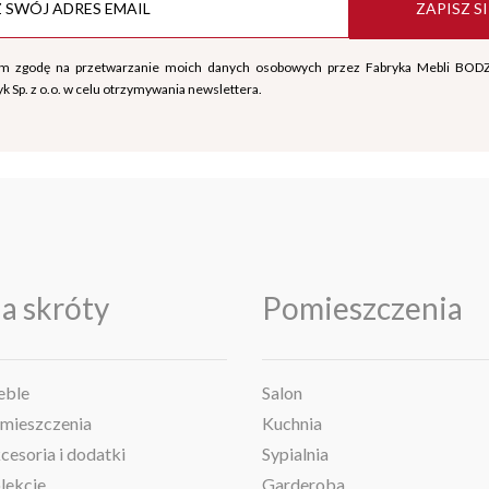
ZAPISZ SI
m zgodę na przetwarzanie moich danych osobowych przez Fabryka Mebli BOD
k Sp. z o.o. w celu otrzymywania newslettera.
a skróty
Pomieszczenia
ble
Salon
mieszczenia
Kuchnia
cesoria i dodatki
Sypialnia
lekcje
Garderoba