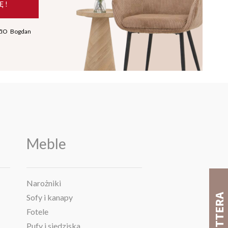
Ę !
ZIO Bogdan
Meble
Narożniki
Sofy i kanapy
Fotele
Pufy i siedziska