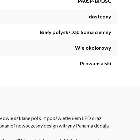
PA05P-BI/DSC
dostępny
Biały połysk/Dąb Soma ciemny
Wielokolorowy
Prowansalski
 dwie szklane półki z podświetleniem LED oraz
onanie i nowoczesny design witryny Panama dodają