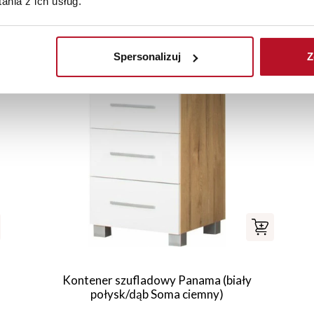
nia z ich usług.
Elementy uzupełniające
Spersonalizuj
Z
Kontener szufladowy Panama (biały
połysk/dąb Soma ciemny)