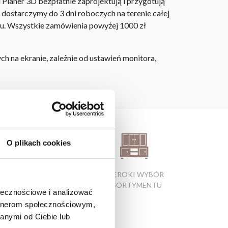
laner 3D bezpłatnie zaprojektują i przygotują
ostarczymy do 3 dni roboczych na terenie całej
ju. Wszystkie zamówienia powyżej 1000 zł
h na ekranie, zależnie od ustawień monitora,
O plikach cookies
ATRAKCYJNE CENY
SZEROKI WYBÓR
PRODUKTÓW
ASORTYMENTU
ołecznościowe i analizować
artnerom społecznościowym,
anymi od Ciebie lub