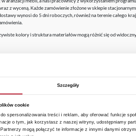
aranżacji mebli, a nasi pracownicy z wykorzystaniem programu P
az z wyceną. Każde zamówienie złożone w sklepie stacjonarnym d
stawy wynosi do 5 dni roboczych, również na terenie całego kra
zamówienia.
iste kolory i struktura materiałów mogą różnić się od widocznyc
uchenne
|
wygodny fotel wypoczynkowy
|
meble jaworzno
Szczegóły
BEZPIECZNE ZAKUPY
WYSOKA JAKOŚĆ
 plików cookie
PRZEZ INTERNET
MATERIAŁÓW
do spersonalizowania treści i reklam, aby oferować funkcje sp
ormacje o tym, jak korzystasz z naszej witryny, udostępniamy p
Partnerzy mogą połączyć te informacje z innymi danymi otrzym