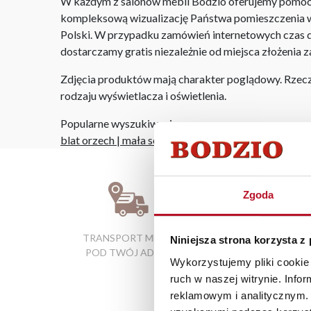
W każdym z salonów mebli Bodzio oferujemy pomoc w 
kompleksową wizualizację Państwa pomieszczenia wr
Polski. W przypadku zamówień internetowych czas do
dostarczamy gratis niezależnie od miejsca złożenia 
Zdjęcia produktów mają charakter poglądowy. Rzeczyw
rodzaju wyświetlacza i oświetlenia.
Popularne wyszukiwania:
blat orzech
|
mała sofa rozkładana
|
gotowe meble k
Zgoda
TRANSPORT MEBLI
RATY 0% W
Niniejsza strona korzysta z
POD TWÓJ ADRES
SALONACH
Wykorzystujemy pliki cookie 
FIRMOWYCH
ruch w naszej witrynie. Inf
reklamowym i analitycznym. 