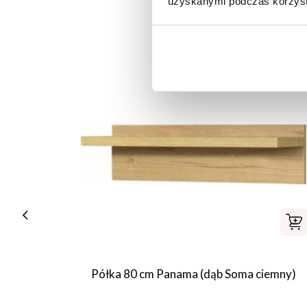
uzyskanymi podczas korzysta
Półka 80 cm Panama (dąb Soma ciemny)