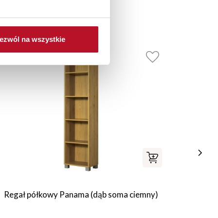
ezwól na wszystkie
Regał półkowy Panama (dąb soma ciemny)
Kom