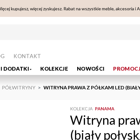
ięcej kupujesz, więcej zyskujesz. Rabat na wszystkie meble, akcesoria i 
OG
KONTAKT
I DODATKI
KOLEKCJE
NOWOŚCI
PROMOCJ
PÓŁWITRYNY
WITRYNA PRAWA Z PÓŁKAMI LED (BIAŁ
KOLEKCJA
PANAMA
Witryna pra
(biały połys