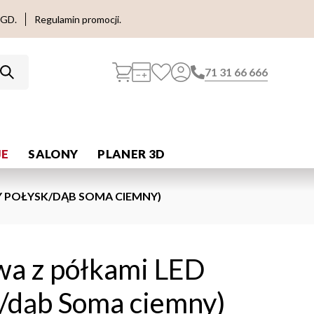
AGD.
Regulamin promocji.
71 31 66 666
E
SALONY
PLANER 3D
Y POŁYSK/DĄB SOMA CIEMNY)
wa z półkami LED
k/dąb Soma ciemny)