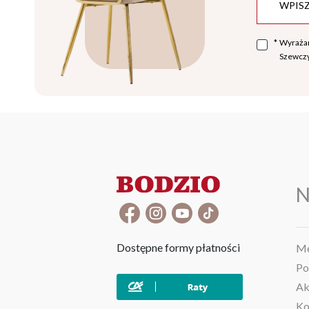
*
Wyraża
Szewczy
N
Dostępne formy płatności
Me
Po
Ak
Ko