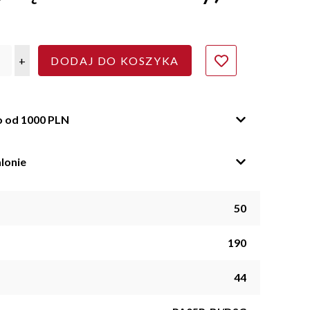
+
DODAJ DO KOSZYKA
o od 1000 PLN
lonie
50
190
44