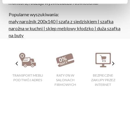
monitora, rodzaju wyświetlacza i oświetlenia.
Popularne wyszukiwania:
mały narożnik 200x140
|
szafa z siedziskiem
|
szafka
narożna w kuchni
|
sklep meblowy kłodzko
|
duża szafka
na buty
TRANSPORT MEBLI
RATY 0% W
BEZPIECZNE
W
POD TWÓJ ADRES
SALONACH
ZAKUPY PRZEZ
FIRMOWYCH
INTERNET