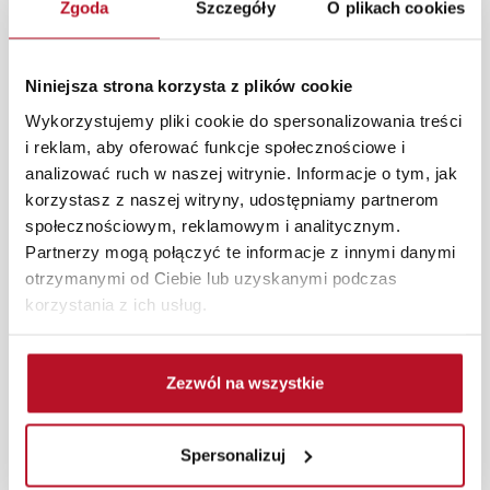
Zgoda
Szczegóły
O plikach cookies
przestronności. Kolekcja Panama w białym połysku
doskonale sprawdzi się w każdym nowoczesnym salonie,
tworząc jasne i harmonijne wnętrze.
Niniejsza strona korzysta z plików cookie
W każdym z salonów mebli Bodzio oferujemy pomoc w
Wykorzystujemy pliki cookie do spersonalizowania treści
aranżacji mebli, a nasi pracownicy z wykorzystaniem
i reklam, aby oferować funkcje społecznościowe i
programu Planer 3D bezpłatnie zaprojektują i
analizować ruch w naszej witrynie. Informacje o tym, jak
przygotują kompleksową wizualizację Państwa
korzystasz z naszej witryny, udostępniamy partnerom
pomieszczenia wraz z wyceną. Każde zamówienie
społecznościowym, reklamowym i analitycznym.
złożone w sklepie stacjonarnym dostarczymy do 3 dni
Partnerzy mogą połączyć te informacje z innymi danymi
roboczych na terenie całej Polski. W przypadku
otrzymanymi od Ciebie lub uzyskanymi podczas
zamówień internetowych czas dostawy wynosi do 5 dni
korzystania z ich usług.
roboczych, również na terenie całego kraju. Wszystkie
zamówienia powyżej 1000 zł dostarczamy gratis
niezależnie od miejsca złożenia zamówienia.
Zezwól na wszystkie
Zdjęcia produktów mają charakter poglądowy.
Rzeczywiste kolory i struktura materiałów mogą różnić
Spersonalizuj
się od widocznych na ekranie, zależnie od ustawień