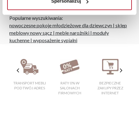
Spersonalizuj
monitora, rodzaju wyświetlacza i oświetlenia.
Popularne wyszukiwania:
nowoczesne pokoje młodzieżowe dla dziewczyn
|
sklep
meblowy nowy sącz
|
meble narożniki
|
moduły
kuchenne
|
wyposażenie sypialni
TRANSPORT MEBLI
RATY 0% W
BEZPIECZNE
W
POD TWÓJ ADRES
SALONACH
ZAKUPY PRZEZ
FIRMOWYCH
INTERNET