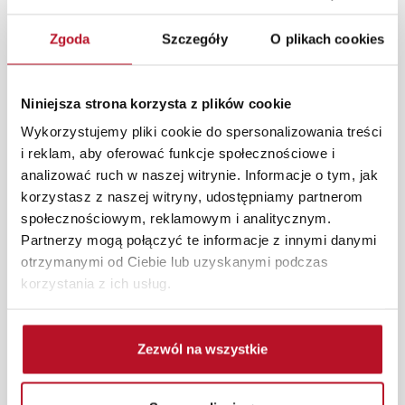
przedpokojach, salonach i sypialniach. Duża ilość
dostępnych wariantów kolorystycznych oraz rozmiarów
Zgoda
Szczegóły
O plikach cookies
pozwoli Państwu na dopasowanie nowej szafy Bodzio
do każdego pomieszczenia.
W każdym z salonów mebli Bodzio oferujemy pomoc w
Niniejsza strona korzysta z plików cookie
aranżacji mebli, a nasi pracownicy z wykorzystaniem
Wykorzystujemy pliki cookie do spersonalizowania treści
programu Planer 3D bezpłatnie zaprojektują i
i reklam, aby oferować funkcje społecznościowe i
przygotują kompleksową wizualizację Państwa
analizować ruch w naszej witrynie. Informacje o tym, jak
pomieszczenia wraz z wyceną. Każde zamówienie
korzystasz z naszej witryny, udostępniamy partnerom
złożone w sklepie stacjonarnym dostarczymy do 3 dni
społecznościowym, reklamowym i analitycznym.
roboczych na terenie całej Polski. W przypadku
Partnerzy mogą połączyć te informacje z innymi danymi
zamówień internetowych czas dostawy wynosi do 5 dni
otrzymanymi od Ciebie lub uzyskanymi podczas
roboczych, również na terenie całego kraju. Wszystkie
korzystania z ich usług.
zamówienia powyżej 1000 zł dostarczamy gratis
niezależnie od miejsca złożenia zamówienia.
Zezwól na wszystkie
Zdjęcia produktów mają charakter poglądowy.
Rzeczywiste kolory i struktura materiałów mogą różnić
się od widocznych na ekranie, zależnie od ustawień