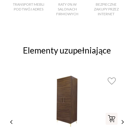
TRANSPORT MEBLI
RATY 0% W
BEZPIECZNE
W
POD TWÓJ ADRES
SALONACH
ZAKUPY PRZEZ
FIRMOWYCH
INTERNET
Elementy uzupełniające