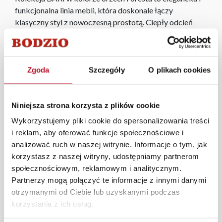
funkcjonalna linia mebli, która doskonale łączy
klasyczny styl z nowoczesną prostotą. Ciepły odcień
drewna wprowadza do wnętrza przytulność i naturalny
charakter, podkreślając jednocześnie ponadczasowy
wygląd mebli. Proste formy, praktyczne rozwiązania i
staranne wykończenie sprawiają, że meble z kolekcji
Zgoda
Szczegóły
O plikach cookies
BARI świetnie sprawdzą się zarówno w salonie, sypialni,
jak i garderobie. To idealny wybór dla osób ceniących
Niniejsza strona korzysta z plików cookie
estetykę, trwałość i komfort codziennego użytkowania.
Wykorzystujemy pliki cookie do spersonalizowania treści
W każdym z salonów mebli Bodzio oferujemy pomoc w
i reklam, aby oferować funkcje społecznościowe i
aranżacji mebli, a nasi pracownicy z wykorzystaniem
analizować ruch w naszej witrynie. Informacje o tym, jak
programu Planer 3D bezpłatnie zaprojektują i
korzystasz z naszej witryny, udostępniamy partnerom
przygotują kompleksową wizualizację Państwa
społecznościowym, reklamowym i analitycznym.
pomieszczenia wraz z wyceną. Każde zamówienie
Partnerzy mogą połączyć te informacje z innymi danymi
złożone w sklepie stacjonarnym dostarczymy do 3 dni
otrzymanymi od Ciebie lub uzyskanymi podczas
roboczych na terenie całej Polski. W przypadku
korzystania z ich usług.
zamówień internetowych czas dostawy wynosi do 5 dni