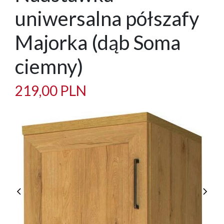
uniwersalna półszafy
Majorka (dąb Soma
ciemny)
219,00 PLN