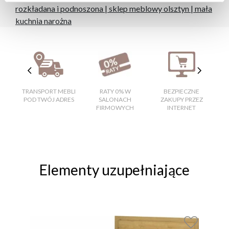
rozkładana i podnoszona
|
sklep meblowy olsztyn
|
mała
kuchnia narożna
TRANSPORT MEBLI
RATY 0% W
BEZPIECZNE
W
POD TWÓJ ADRES
SALONACH
ZAKUPY PRZEZ
FIRMOWYCH
INTERNET
Elementy uzupełniające