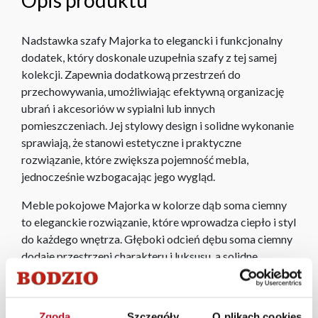
Nadstawka szafy Majorka to elegancki i funkcjonalny
dodatek, który doskonale uzupełnia szafy z tej samej
kolekcji. Zapewnia dodatkową przestrzeń do
przechowywania, umożliwiając efektywną organizację
ubrań i akcesoriów w sypialni lub innych
pomieszczeniach. Jej stylowy design i solidne wykonanie
sprawiają, że stanowi estetyczne i praktyczne
rozwiązanie, które zwiększa pojemność mebla,
jednocześnie wzbogacając jego wygląd.
Meble pokojowe Majorka w kolorze dąb soma ciemny
to eleganckie rozwiązanie, które wprowadza ciepło i styl
do każdego wnętrza. Głęboki odcień dębu soma ciemny
dodaje przestrzeni charakteru i luksusu, a solidne
wykonanie zapewnia trwałość i funkcjonalność. Kolekcja
Majorka łączy nowoczesny design z klasyczną estetyką,
tworząc idealne meble do każdego pokoju.
Zgoda
Szczegóły
O plikach cookies