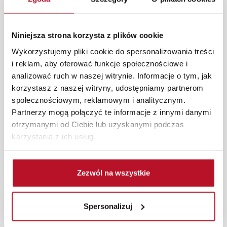
W każdym z salonów mebli Bodzio oferujemy pomoc w
aranżacji mebli, a nasi pracownicy z wykorzystaniem
Niniejsza strona korzysta z plików cookie
programu Planer 3D bezpłatnie zaprojektują i
przygotują kompleksową wizualizację Państwa
Wykorzystujemy pliki cookie do spersonalizowania treści
pomieszczenia wraz z wyceną. Każde zamówienie
i reklam, aby oferować funkcje społecznościowe i
złożone w sklepie stacjonarnym dostarczymy do 3 dni
analizować ruch w naszej witrynie. Informacje o tym, jak
roboczych na terenie całej Polski. W przypadku
korzystasz z naszej witryny, udostępniamy partnerom
zamówień internetowych czas dostawy wynosi do 5 dni
społecznościowym, reklamowym i analitycznym.
roboczych, również na terenie całego kraju. Wszystkie
Partnerzy mogą połączyć te informacje z innymi danymi
zamówienia powyżej 1000 zł dostarczamy gratis
otrzymanymi od Ciebie lub uzyskanymi podczas
niezależnie od miejsca złożenia zamówienia.
korzystania z ich usług.
Zdjęcia produktów mają charakter poglądowy.
Rzeczywiste kolory i struktura materiałów mogą różnić
Zezwól na wszystkie
się od widocznych na ekranie, zależnie od ustawień
monitora, rodzaju wyświetlacza i oświetlenia.
Spersonalizuj
Popularne wyszukiwania:
stolik do kuchni
|
regały kuchenne narożne
|
ława