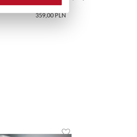
(biały)
359,00 PLN