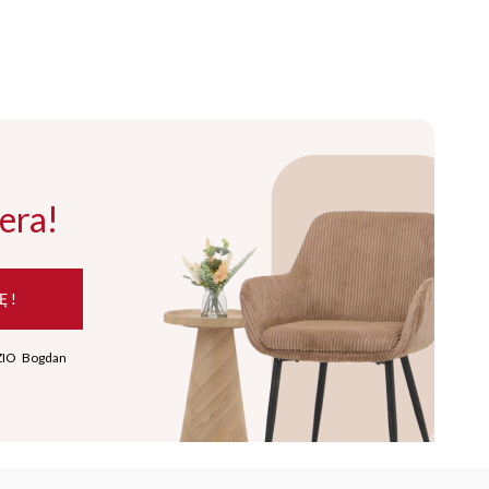
era!
Ę !
ZIO Bogdan