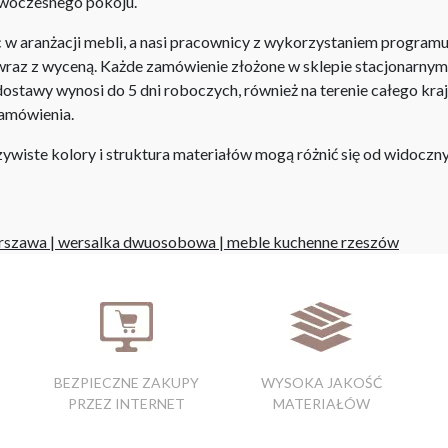
nowoczesnego pokoju.
aranżacji mebli, a nasi pracownicy z wykorzystaniem programu P
az z wyceną. Każde zamówienie złożone w sklepie stacjonarnym d
stawy wynosi do 5 dni roboczych, również na terenie całego kra
zamówienia.
iste kolory i struktura materiałów mogą różnić się od widocznyc
rszawa
|
wersalka dwuosobowa
|
meble kuchenne rzeszów
BEZPIECZNE ZAKUPY
WYSOKA JAKOŚĆ
PRZEZ INTERNET
MATERIAŁÓW