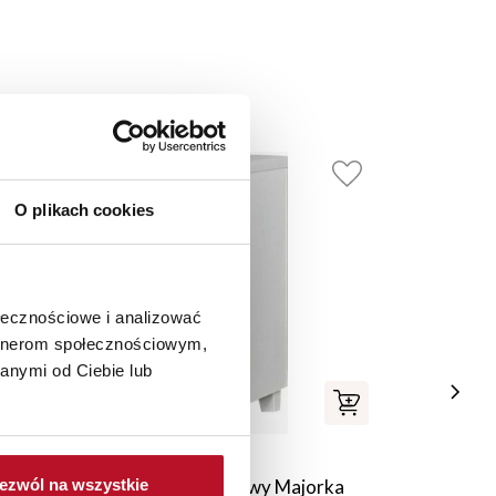
O plikach cookies
ołecznościowe i analizować
artnerom społecznościowym,
anymi od Ciebie lub
Kontener drzwiczkowy prawy Majorka
P
ezwól na wszystkie