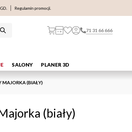
AGD.
Regulamin promocji.
71 31 66 666
E
SALONY
PLANER 3D
 MAJORKA (BIAŁY)
Majorka (biały)