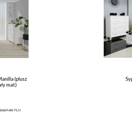
anilla (plusz
Syp
ały mat)
2627.00
PLN