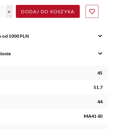
+
DODAJ DO KOSZYKA
o od 1000 PLN
lonie
45
51.7
44
MA41-BI