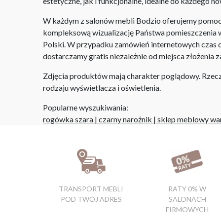
estetyczne, jak i funkcjonalne, idealne do każdego 
W każdym z salonów mebli Bodzio oferujemy pomoc w 
kompleksową wizualizację Państwa pomieszczenia wr
Polski. W przypadku zamówień internetowych czas do
dostarczamy gratis niezależnie od miejsca złożenia 
Zdjęcia produktów mają charakter poglądowy. Rzeczyw
rodzaju wyświetlacza i oświetlenia.
Popularne wyszukiwania:
rogówka szara
|
czarny narożnik
|
sklep meblowy wa
TRANSPORT MEBLI
RATY 0% W
POD TWÓJ ADRES
SALONACH
FIRMOWYCH