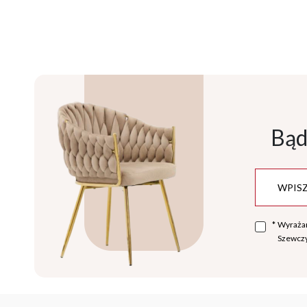
Bąd
*
Wyraża
Szewczy