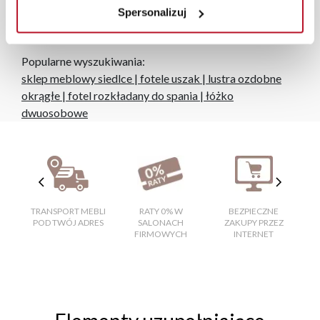
Spersonalizuj
się od widocznych na ekranie, zależnie od ustawień
monitora, rodzaju wyświetlacza i oświetlenia.
Popularne wyszukiwania:
sklep meblowy siedlce
|
fotele uszak
|
lustra ozdobne
okrągłe
|
fotel rozkładany do spania
|
łóżko
dwuosobowe
TRANSPORT MEBLI
RATY 0% W
BEZPIECZNE
W
POD TWÓJ ADRES
SALONACH
ZAKUPY PRZEZ
FIRMOWYCH
INTERNET