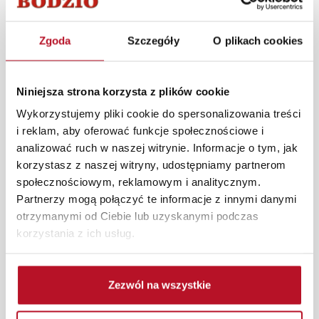
łatwo komponują się z różnymi dekoracjami. Solidne
wykonanie z wysokiej jakości materiałów zapewnia
trwałość i odporność na codzienne użytkowanie.
Zgoda
Szczegóły
O plikach cookies
Kolekcja Panama to doskonały wybór dla tych, którzy
cenią elegancję i praktyczność w swoim domu.
Niniejsza strona korzysta z plików cookie
W każdym z salonów mebli Bodzio oferujemy pomoc w
Wykorzystujemy pliki cookie do spersonalizowania treści
aranżacji mebli, a nasi pracownicy z wykorzystaniem
i reklam, aby oferować funkcje społecznościowe i
programu Planer 3D bezpłatnie zaprojektują i
analizować ruch w naszej witrynie. Informacje o tym, jak
przygotują kompleksową wizualizację Państwa
korzystasz z naszej witryny, udostępniamy partnerom
pomieszczenia wraz z wyceną. Każde zamówienie
społecznościowym, reklamowym i analitycznym.
złożone w sklepie stacjonarnym dostarczymy do 3 dni
Partnerzy mogą połączyć te informacje z innymi danymi
roboczych na terenie całej Polski. W przypadku
otrzymanymi od Ciebie lub uzyskanymi podczas
zamówień internetowych czas dostawy wynosi do 5 dni
korzystania z ich usług.
roboczych, również na terenie całego kraju. Wszystkie
zamówienia powyżej 1000 zł dostarczamy gratis
niezależnie od miejsca złożenia zamówienia.
Zezwól na wszystkie
Zdjęcia produktów mają charakter poglądowy.
Rzeczywiste kolory i struktura materiałów mogą różnić