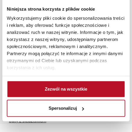
przygotują kompleksową wizualizację Państwa
Niniejsza strona korzysta z plików cookie
pomieszczenia wraz z wyceną. Każde zamówienie
Wykorzystujemy pliki cookie do spersonalizowania treści
złożone w sklepie stacjonarnym dostarczymy do 3 dni
i reklam, aby oferować funkcje społecznościowe i
roboczych na terenie całej Polski. W przypadku
analizować ruch w naszej witrynie. Informacje o tym, jak
zamówień internetowych czas dostawy wynosi do 5 dni
korzystasz z naszej witryny, udostępniamy partnerom
roboczych, również na terenie całego kraju. Wszystkie
społecznościowym, reklamowym i analitycznym.
zamówienia powyżej 1000 zł dostarczamy gratis
Partnerzy mogą połączyć te informacje z innymi danymi
niezależnie od miejsca złożenia zamówienia.
otrzymanymi od Ciebie lub uzyskanymi podczas
Zdjęcia produktów mają charakter poglądowy.
korzystania z ich usług.
Rzeczywiste kolory i struktura materiałów mogą różnić
się od widocznych na ekranie, zależnie od ustawień
monitora, rodzaju wyświetlacza i oświetlenia.
Zezwól na wszystkie
Popularne wyszukania:
szafa 180 x 200
|
duże szafy do sypialni
|
sklepy
Spersonalizuj
meblowe katowice
|
meble kuchenne cena
|
skrzynia na
buty z siedziskiem