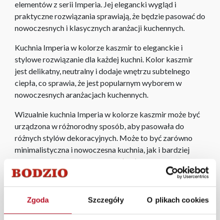
elementów z serii Imperia. Jej elegancki wygląd i
praktyczne rozwiązania sprawiają, że będzie pasować do
nowoczesnych i klasycznych aranżacji kuchennych.
Kuchnia Imperia w kolorze kaszmir to eleganckie i
stylowe rozwiązanie dla każdej kuchni. Kolor kaszmir
jest delikatny, neutralny i dodaje wnętrzu subtelnego
ciepła, co sprawia, że jest popularnym wyborem w
nowoczesnych aranżacjach kuchennych.
Wizualnie kuchnia Imperia w kolorze kaszmir może być
urządzona w różnorodny sposób, aby pasowała do
różnych stylów dekoracyjnych. Może to być zarówno
minimalistyczna i nowoczesna kuchnia, jak i bardziej
klasyczna lub rustykalna, w zależności od dodatków i
akcesoriów użytych w aranżacji.
W każdym z salonów mebli Bodzio oferujemy pomoc w
Zgoda
Szczegóły
O plikach cookies
aranżacji mebli, a nasi pracownicy z wykorzystaniem
programu Planer 3D bezpłatnie zaprojektują i