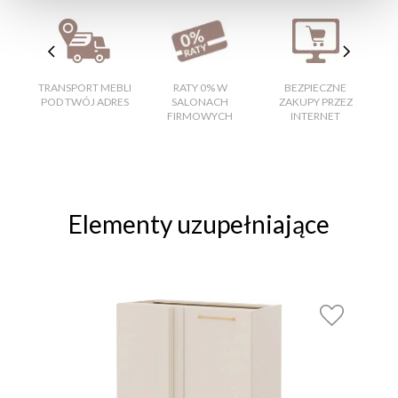
TRANSPORT MEBLI
RATY 0% W
BEZPIECZNE
W
POD TWÓJ ADRES
SALONACH
ZAKUPY PRZEZ
FIRMOWYCH
INTERNET
Elementy uzupełniające