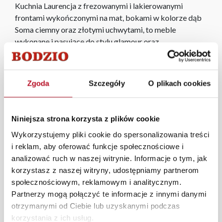
Kuchnia Laurencja z frezowanymi i lakierowanymi
frontami wykończonymi na mat, bokami w kolorze dąb
Soma ciemny oraz złotymi uchwytami, to meble
wykonane i pasujące do stylu glamour oraz
prowansalskiego. Klasyczna stylistyka pozwala na
dopasowanie ich do różnego rodzaju wnętrz, począwszy
od małych skromnych pomieszczeń, do dużych
Zgoda
Szczegóły
O plikach cookies
apartamentowców. Dzięki swojej elegancji pozwolą
zaspokoić nawet najbardziej wymagających Klientów.
Połączenie bieli z dębem pozostaje zawsze modne i
Niniejsza strona korzysta z plików cookie
cieszy się dużym zainteresowaniem wśród kupujących i
Wykorzystujemy pliki cookie do spersonalizowania treści
projektantów wnętrz. Dodatkowym atutem mebli
i reklam, aby oferować funkcje społecznościowe i
Laurencja są dopasowane cokoły oraz szafki pasujące do
analizować ruch w naszej witrynie. Informacje o tym, jak
wyższych pomieszczeń.
korzystasz z naszej witryny, udostępniamy partnerom
W każdym z salonów mebli Bodzio oferujemy pomoc w
społecznościowym, reklamowym i analitycznym.
aranżacji mebli, a nasi pracownicy z wykorzystaniem
Partnerzy mogą połączyć te informacje z innymi danymi
programu Planer 3D bezpłatnie zaprojektują i
otrzymanymi od Ciebie lub uzyskanymi podczas
przygotują kompleksową wizualizację Państwa
korzystania z ich usług.