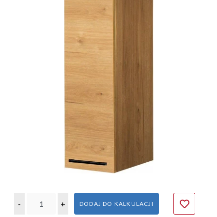
-
+
DODAJ DO KALKULACJI