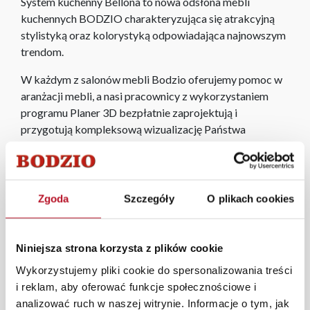
System kuchenny Bellona to nowa odsłona mebli
kuchennych BODZIO charakteryzująca się atrakcyjną
stylistyką oraz kolorystyką odpowiadająca najnowszym
trendom.
W każdym z salonów mebli Bodzio oferujemy pomoc w
aranżacji mebli, a nasi pracownicy z wykorzystaniem
programu Planer 3D bezpłatnie zaprojektują i
przygotują kompleksową wizualizację Państwa
pomieszczenia wraz z wyceną. Każde zamówienie
złożone w sklepie stacjonarnym dostarczymy do 3 dni
roboczych na terenie całej Polski. W przypadku
zamówień internetowych czas dostawy wynosi do 5 dni
Zgoda
Szczegóły
O plikach cookies
roboczych, również na terenie całego kraju. Wszystkie
zamówienia powyżej 1000 zł dostarczamy gratis
niezależnie od miejsca złożenia zamówienia.
Niniejsza strona korzysta z plików cookie
Wykorzystujemy pliki cookie do spersonalizowania treści
Zdjęcia produktów mają charakter poglądowy.
i reklam, aby oferować funkcje społecznościowe i
Rzeczywiste kolory i struktura materiałów mogą różnić
analizować ruch w naszej witrynie. Informacje o tym, jak
się od widocznych na ekranie, zależnie od ustawień