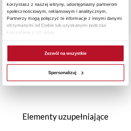
korzystasz z naszej witryny, udostępniamy partnerom
monitora, rodzaju wyświetlacza i oświetlenia.
społecznościowym, reklamowym i analitycznym.
Popularne wyszukiwania:
Partnerzy mogą połączyć te informacje z innymi danymi
regały do garderoby
|
szafy ceny
|
łóżko dwuosobowe
|
otrzymanymi od Ciebie lub uzyskanymi podczas
meblościanka do salonu
|
krzesło biurowe młodzieżowe
korzystania z ich usług.
Zezwól na wszystkie
TRANSPORT MEBLI
RATY 0% W
BEZPIECZNE
W
Spersonalizuj
POD TWÓJ ADRES
SALONACH
ZAKUPY PRZEZ
FIRMOWYCH
INTERNET
Elementy uzupełniające