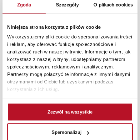
Zgoda
Szczegóły
O plikach cookies
zapewniają trwałość oraz wygodę użytkowania, idealnie
wpisując się w współczesne aranżacje kuchenne.
W każdym z salonów mebli Bodzio oferujemy pomoc w
Niniejsza strona korzysta z plików cookie
aranżacji mebli, a nasi pracownicy z wykorzystaniem
Wykorzystujemy pliki cookie do spersonalizowania treści
programu Planer 3D bezpłatnie zaprojektują i
i reklam, aby oferować funkcje społecznościowe i
przygotują kompleksową wizualizację Państwa
analizować ruch w naszej witrynie. Informacje o tym, jak
pomieszczenia wraz z wyceną. Każde zamówienie
korzystasz z naszej witryny, udostępniamy partnerom
złożone w sklepie stacjonarnym dostarczymy do 3 dni
społecznościowym, reklamowym i analitycznym.
roboczych na terenie całej Polski. W przypadku
Partnerzy mogą połączyć te informacje z innymi danymi
zamówień internetowych czas dostawy wynosi do 5 dni
otrzymanymi od Ciebie lub uzyskanymi podczas
roboczych, również na terenie całego kraju. Wszystkie
korzystania z ich usług.
zamówienia powyżej 1000 zł dostarczamy gratis
niezależnie od miejsca złożenia zamówienia.
Zezwól na wszystkie
Zdjęcia produktów mają charakter poglądowy.
Rzeczywiste kolory i struktura materiałów mogą różnić
się od widocznych na ekranie, zależnie od ustawień
Spersonalizuj
monitora, rodzaju wyświetlacza i oświetlenia.