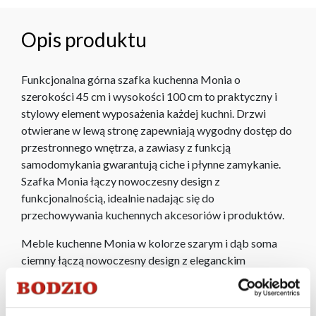
Opis produktu
Funkcjonalna górna szafka kuchenna Monia o
szerokości 45 cm i wysokości 100 cm to praktyczny i
stylowy element wyposażenia każdej kuchni. Drzwi
otwierane w lewą stronę zapewniają wygodny dostęp do
przestronnego wnętrza, a zawiasy z funkcją
samodomykania gwarantują ciche i płynne zamykanie.
Szafka Monia łączy nowoczesny design z
funkcjonalnością, idealnie nadając się do
przechowywania kuchennych akcesoriów i produktów.
Meble kuchenne Monia w kolorze szarym i dąb soma
ciemny łączą nowoczesny design z eleganckim
wykończeniem. Szare fronty oraz ciepły odcień dębu
soma ciemnego tworzą harmonijną i stylową przestrzeń.
Funkcjonalne rozwiązania i wysokiej jakości materiały