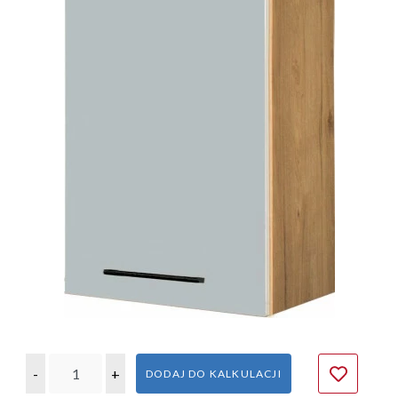
-
+
DODAJ DO KALKULACJI