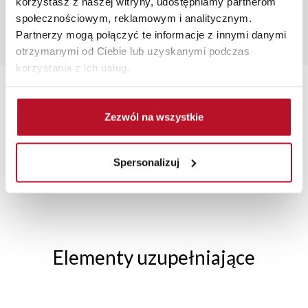
korzystasz z naszej witryny, udostępniamy partnerom
społecznościowym, reklamowym i analitycznym.
Popularne wyszukiwania:
Partnerzy mogą połączyć te informacje z innymi danymi
duże szafy
|
toaletka młodzieżowa
|
półeczki na książki
|
otrzymanymi od Ciebie lub uzyskanymi podczas
materace na łóżko
|
przedpokój
korzystania z ich usług.
Zezwól na wszystkie
TRANSPORT MEBLI
RATY 0% W
BEZPIECZNE
W
Spersonalizuj
POD TWÓJ ADRES
SALONACH
ZAKUPY PRZEZ
FIRMOWYCH
INTERNET
Elementy uzupełniające