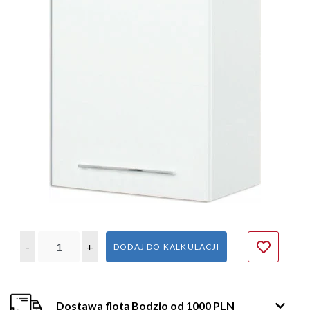
-
+
DODAJ DO KALKULACJI
Dostawa flotą Bodzio od 1000 PLN