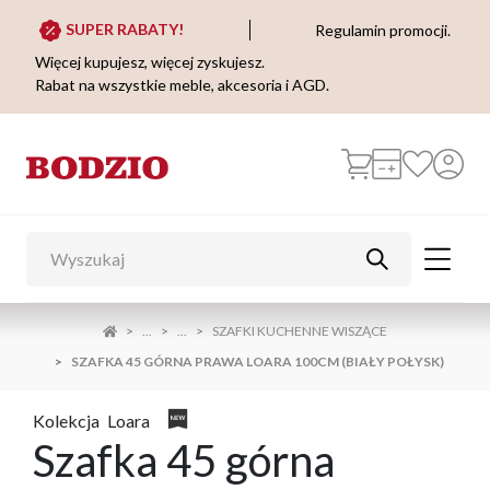
SUPER RABATY!
Regulamin promocji.
Więcej kupujesz, więcej zyskujesz.
Rabat na wszystkie meble, akcesoria i AGD.
...
...
SZAFKI KUCHENNE WISZĄCE
SZAFKA 45 GÓRNA PRAWA LOARA 100CM (BIAŁY POŁYSK)
Kolekcja
Loara
Szafka 45 górna