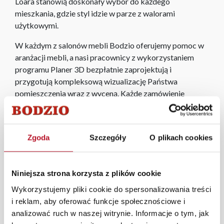
Loara stanowią doskonały wybór do każdego
mieszkania, gdzie styl idzie w parze z walorami
użytkowymi.
W każdym z salonów mebli Bodzio oferujemy pomoc w
aranżacji mebli, a nasi pracownicy z wykorzystaniem
programu Planer 3D bezpłatnie zaprojektują i
przygotują kompleksową wizualizację Państwa
pomieszczenia wraz z wyceną. Każde zamówienie
złożone w sklepie stacjonarnym dostarczymy do 3 dni
roboczych na terenie całej Polski. W przypadku
zamówień internetowych czas dostawy wynosi do 5 dni
Zgoda
Szczegóły
O plikach cookies
roboczych, również na terenie całego kraju. Wszystkie
zamówienia powyżej 1000 zł dostarczamy gratis
niezależnie od miejsca złożenia zamówienia.
Niniejsza strona korzysta z plików cookie
Zdjęcia produktów mają charakter poglądowy.
Wykorzystujemy pliki cookie do spersonalizowania treści
Rzeczywiste kolory i struktura materiałów mogą różnić
i reklam, aby oferować funkcje społecznościowe i
się od widocznych na ekranie, zależnie od ustawień
analizować ruch w naszej witrynie. Informacje o tym, jak
monitora, rodzaju wyświetlacza i oświetlenia.