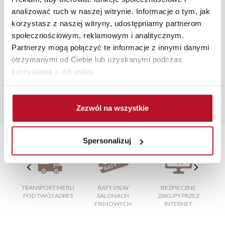
niezależnie od miejsca złożenia zamówienia.
analizować ruch w naszej witrynie. Informacje o tym, jak
korzystasz z naszej witryny, udostępniamy partnerom
Zdjęcia produktów mają charakter poglądowy.
społecznościowym, reklamowym i analitycznym.
Rzeczywiste kolory i struktura materiałów mogą różnić
Partnerzy mogą połączyć te informacje z innymi danymi
się od widocznych na ekranie, zależnie od ustawień
otrzymanymi od Ciebie lub uzyskanymi podczas
monitora, rodzaju wyświetlacza i oświetlenia.
korzystania z ich usług.
Popularne wyszukiwania:
nowoczesna jadalnia
|
pufa okrągła otwierana
|
stoły do
jadalni okrągłe
|
meble łazienkowe na nóżkach
|
łóżka
Zezwól na wszystkie
dla dzieci składane
Spersonalizuj
TRANSPORT MEBLI
RATY 0% W
BEZPIECZNE
W
POD TWÓJ ADRES
SALONACH
ZAKUPY PRZEZ
FIRMOWYCH
INTERNET