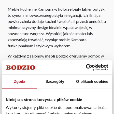
Meble kuchenne Kampara w kolorze biały lakier połysk
to synonim nowoczesnego stylu i elegancji. Ich lśniąca
powierzchnia dodaje kuchni świeżości i przestronności, a
minimalistyczny design idealnie wpasowuje się w
nowoczesne wnętrza. Wysokiej jakości materiały
zapewniają trwałość, czyniąc meble Kampara
funkcjonalnym i stylowym wyborem.
W każdym z salonów mebli Bodzio oferujemy pomoc w
aranżacji mebli, a nasi pracownicy z wykorzystaniem
programu Planer 3D bezpłatnie zaprojektują i
przygotują kompleksową wizualizację Państwa
pomieszczenia wraz z wyceną. Każde zamówienie
Zgoda
Szczegóły
O plikach cookies
złożone w sklepie stacjonarnym dostarczymy do 3 dni
roboczych na terenie całej Polski. W przypadku
zamówień internetowych czas dostawy wynosi do 5 dni
Niniejsza strona korzysta z plików cookie
roboczych, również na terenie całego kraju. Wszystkie
Wykorzystujemy pliki cookie do spersonalizowania treści
zamówienia powyżej 1000 zł dostarczamy gratis
i reklam, aby oferować funkcje społecznościowe i