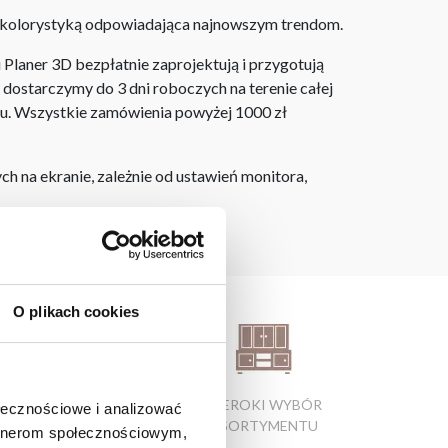
z kolorystyką odpowiadająca najnowszym trendom.
laner 3D bezpłatnie zaprojektują i przygotują
ostarczymy do 3 dni roboczych na terenie całej
ju. Wszystkie zamówienia powyżej 1000 zł
h na ekranie, zależnie od ustawień monitora,
ięcim
O plikach cookies
ATRAKCYJNE CENY
SZEROKI WYBÓR
ołecznościowe i analizować
PRODUKTÓW
ASORTYMENTU
artnerom społecznościowym,