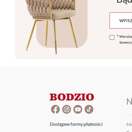
*
Wyraża
Szewczy
N
Dostępne formy płatności
Me