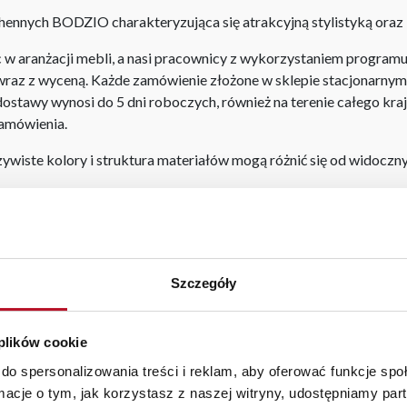
hennych BODZIO charakteryzująca się atrakcyjną stylistyką ora
aranżacji mebli, a nasi pracownicy z wykorzystaniem programu P
az z wyceną. Każde zamówienie złożone w sklepie stacjonarnym d
stawy wynosi do 5 dni roboczych, również na terenie całego kra
zamówienia.
iste kolory i struktura materiałów mogą różnić się od widocznyc
em
|
meble kuchenne rogowe
|
komoda wenge
|
sklep meblowy ośw
Szczegóły
 plików cookie
BEZPIECZNE ZAKUPY
WYSOKA JAKOŚĆ
do spersonalizowania treści i reklam, aby oferować funkcje sp
PRZEZ INTERNET
MATERIAŁÓW
ormacje o tym, jak korzystasz z naszej witryny, udostępniamy p