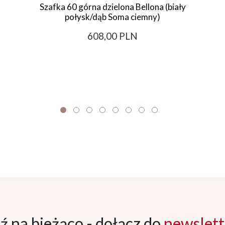
Szafka 60 górna dzielona Bellona (biały
połysk/dąb Soma ciemny)
608,00 PLN
ź na bieżąco - dołącz
do
newslett