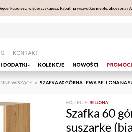
ięcej kupujesz, więcej zyskujesz. Rabat na wszystkie meble, akcesoria i 
OG
KONTAKT
I DODATKI
KOLEKCJE
NOWOŚCI
PROMOCJ
ENNE WISZĄCE
SZAFKA 60 GÓRNA LEWA BELLONA NA S
KOLEKCJA
BELLONA
Szafka 60 gó
suszarkę (bi