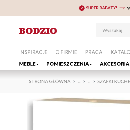
SUPER RABATY!
W
INSPIRACJE
O FIRMIE
PRACA
KATAL
MEBLE
POMIESZCZENIA
AKCESORIA 
STRONA GŁÓWNA
...
...
SZAFKI KUCH