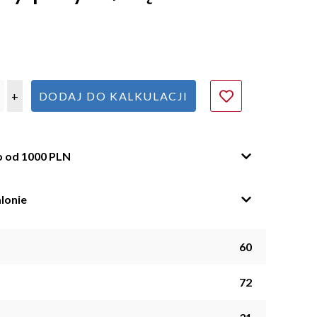
+
DODAJ DO KALKULACJI
o od 1000 PLN
lonie
60
72