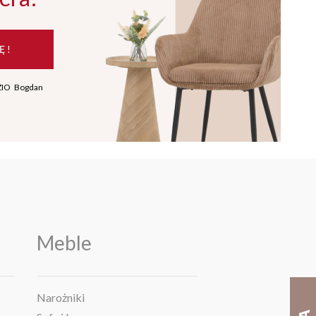
Ę !
ZIO Bogdan
Meble
Narożniki