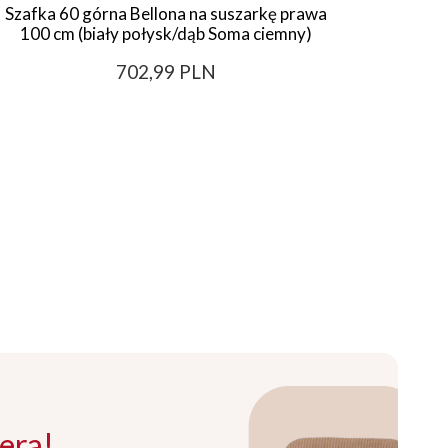
Szafka 60 górna Bellona na suszarkę prawa
Szafka
100 cm (biały połysk/dąb Soma ciemny)
Bell
702,99 PLN
era!