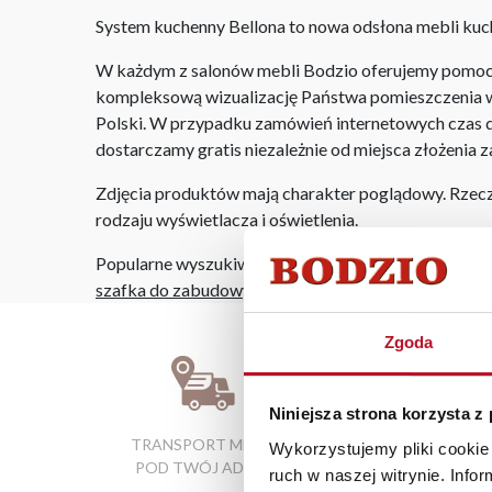
System kuchenny Bellona to nowa odsłona mebli kuc
W każdym z salonów mebli Bodzio oferujemy pomoc w 
kompleksową wizualizację Państwa pomieszczenia wr
Polski. W przypadku zamówień internetowych czas do
dostarczamy gratis niezależnie od miejsca złożenia 
Zdjęcia produktów mają charakter poglądowy. Rzeczyw
rodzaju wyświetlacza i oświetlenia.
Popularne wyszukiwania:
szafka do zabudowy piekarnika
|
tanie szafy z lustr
Zgoda
Niniejsza strona korzysta z
TRANSPORT MEBLI
RATY 0% W
Wykorzystujemy pliki cookie 
POD TWÓJ ADRES
SALONACH
ruch w naszej witrynie. Inf
FIRMOWYCH