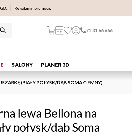
AGD.
Regulamin promocji.
71 31 66 666
E
SALONY
PLANER 3D
USZARKĘ (BIAŁY POŁYSK/DĄB SOMA CIEMNY)
rna lewa Bellona na
ały połysk/dąb Soma