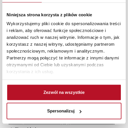
aranżacji mebli, a nasi pracownicy z wykorzystaniem
programu Planer 3D bezpłatnie zaprojektują i
Niniejsza strona korzysta z plików cookie
przygotują kompleksową wizualizację Państwa
pomieszczenia wraz z wyceną. Każde zamówienie
Wykorzystujemy pliki cookie do spersonalizowania treści
złożone w sklepie stacjonarnym dostarczymy do 3 dni
i reklam, aby oferować funkcje społecznościowe i
roboczych na terenie całej Polski. W przypadku
analizować ruch w naszej witrynie. Informacje o tym, jak
zamówień internetowych czas dostawy wynosi do 5 dni
korzystasz z naszej witryny, udostępniamy partnerom
roboczych, również na terenie całego kraju. Wszystkie
społecznościowym, reklamowym i analitycznym.
zamówienia powyżej 1000 zł dostarczamy gratis
Partnerzy mogą połączyć te informacje z innymi danymi
niezależnie od miejsca złożenia zamówienia.
otrzymanymi od Ciebie lub uzyskanymi podczas
korzystania z ich usług.
Zdjęcia produktów mają charakter poglądowy.
Rzeczywiste kolory i struktura materiałów mogą różnić
się od widocznych na ekranie, zależnie od ustawień
Zezwól na wszystkie
monitora, rodzaju wyświetlacza i oświetlenia.
Popularne wyszukiwania:
Spersonalizuj
nowoczesny narożnik do salonu
|
krzesła i taborety do
kuchni
|
nadstawki do szaf
|
wyposażenie biura meble
|