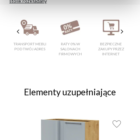
stolik rozkładany
TRANSPORT MEBLI
RATY 0% W
BEZPIECZNE
W
POD TWÓJ ADRES
SALONACH
ZAKUPY PRZEZ
FIRMOWYCH
INTERNET
Elementy uzupełniające