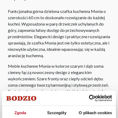
Funkcjonalna górna dzielona szafka kuchenna Monia o
szerokości 60 cm to doskonałe rozwiązanie do każdej
kuchni. Wyposażona w parę drzwiczek uchylanych do
góry, zapewnia łatwy dostęp do przechowywanych
przedmiotów. Elegancki design i praktyczne rozwiązania
sprawiają, że szafka Monia jest nie tylko estetyczna, ale i
niezwykle użyteczna, idealnie wpasowując się w każdą
aranżację kuchenną.
Meble kuchenne Monia w kolorze szarym i dąb soma
ciemny łączą nowoczesny design z eleganckim
wykończeniem. Szare fronty oraz ciepły odcień dębu
soma ciemnego tworzą harmonijną i stylową przestrzeń.
Funkcjonalne rozwiązania i wysokiej jakości materiały
zapewniają trwałość oraz wygodę użytkowania, idealnie
wpisując się w współczesne aranżacje kuchenne.
Zgoda
Szczegóły
O plikach cookies
W każdym z salonów mebli Bodzio oferujemy pomoc w