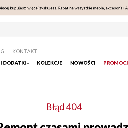
ięcej kupujesz, więcej zyskujesz. Rabat na wszystkie meble, akcesoria i 
OG
KONTAKT
I DODATKI
KOLEKCJE
NOWOŚCI
PROMOCJ
Błąd 404
Remont czasami prowadz