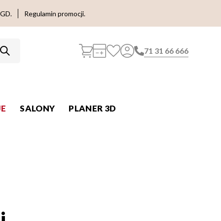
AGD.
Regulamin promocji.
71 31 66 666
E
SALONY
PLANER 3D
i