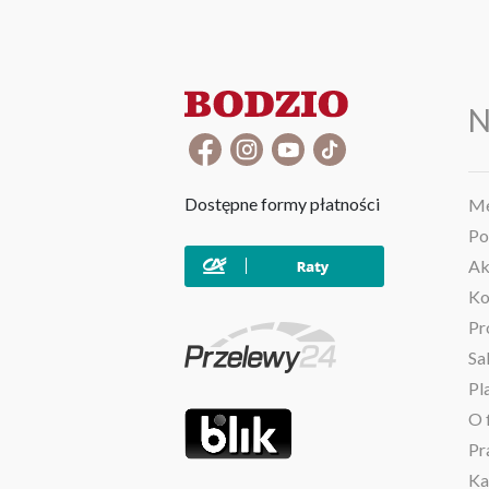
N
Dostępne formy płatności
Me
Po
Ak
Ko
Pr
Sa
Pl
O 
Pr
Ka