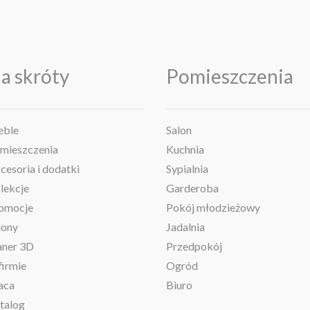
a skróty
Pomieszczenia
ble
Salon
mieszczenia
Kuchnia
cesoria i dodatki
Sypialnia
lekcje
Garderoba
omocje
Pokój młodzieżowy
lony
Jadalnia
aner 3D
Przedpokój
firmie
Ogród
aca
Biuro
talog