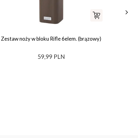
Zestaw noży w bloku Rifle 6elem. (brązowy)
59,99 PLN
Najni