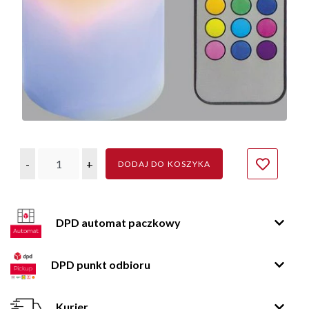
-
+
DODAJ DO KOSZYKA
DPD automat paczkowy
DPD punkt odbioru
Kurier