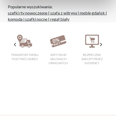
Popularne wyszukiwania:
szafki rtv nowoczesne
|
szafa z witryną
|
meble gdańsk
|
komoda i szafki nocne
|
regał biały
TRANSPORT MEBLI
RATY 0% W
BEZPIECZNE
W
POD TWÓJ ADRES
SALONACH
ZAKUPY PRZEZ
FIRMOWYCH
INTERNET