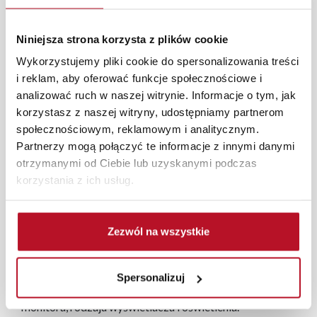
Duża ozdobna świeca woskowa z ruchomym
płomieniem zasilana bateryjnie (3xAAA). Baterie nie są
dołączone do świecy (możliwy zakup osobno). Świeca
Niniejsza strona korzysta z plików cookie
sterowana jest zdalnie za pomocą pilota dołączonego do
Wykorzystujemy pliki cookie do spersonalizowania treści
zestawu.
i reklam, aby oferować funkcje społecznościowe i
analizować ruch w naszej witrynie. Informacje o tym, jak
korzystasz z naszej witryny, udostępniamy partnerom
Każde zmówienie złożone w sklepie stacjonarnym
społecznościowym, reklamowym i analitycznym.
dostarczymy do 3 dni roboczych na terenie całej Polski.
Partnerzy mogą połączyć te informacje z innymi danymi
W przypadku zamówień internetowych czas dostawy
otrzymanymi od Ciebie lub uzyskanymi podczas
wynosi do 5 dni roboczych, również na terenie całego
korzystania z ich usług.
kraju. Wszystkie zamówienia powyżej 1000 zł
dostarczamy gratis niezależnie od miejsca złożenia
zamówienia.
Zezwól na wszystkie
Zdjęcia produktów mają charakter poglądowy.
Rzeczywiste kolory i struktura materiałów mogą różnić
Spersonalizuj
się od widocznych na ekranie, zależnie od ustawień
monitora, rodzaju wyświetlacza i oświetlenia.