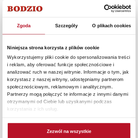
propozycjami aranżacji wykorzystujących elementy
kolekcji Loara. W każdym z salonów mebli Bodzio
oferujemy pomoc w zaaranżowaniu kuchni – nasi
pracownicy z wykorzystaniem programu Bodzio 3D
Zgoda
Szczegóły
O plikach cookies
zaprojektują i przygotują kompleksową wizualizację
Państwa przyszłej kuchni wraz z wyceną.
Niniejsza strona korzysta z plików cookie
W każdym z salonów mebli Bodzio oferujemy pomoc w
Wykorzystujemy pliki cookie do spersonalizowania treści
aranżacji mebli, a nasi pracownicy z wykorzystaniem
i reklam, aby oferować funkcje społecznościowe i
programu Planer 3D bezpłatnie zaprojektują i
analizować ruch w naszej witrynie. Informacje o tym, jak
przygotują kompleksową wizualizację Państwa
korzystasz z naszej witryny, udostępniamy partnerom
pomieszczenia wraz z wyceną. Każde zamówienie
społecznościowym, reklamowym i analitycznym.
złożone w sklepie stacjonarnym dostarczymy do 3 dni
Partnerzy mogą połączyć te informacje z innymi danymi
roboczych na terenie całej Polski. W przypadku
otrzymanymi od Ciebie lub uzyskanymi podczas
zamówień internetowych czas dostawy wynosi do 5 dni
korzystania z ich usług.
roboczych, również na terenie całego kraju. Wszystkie
zamówienia powyżej 1000 zł dostarczamy gratis
niezależnie od miejsca złożenia zamówienia.
Zezwól na wszystkie