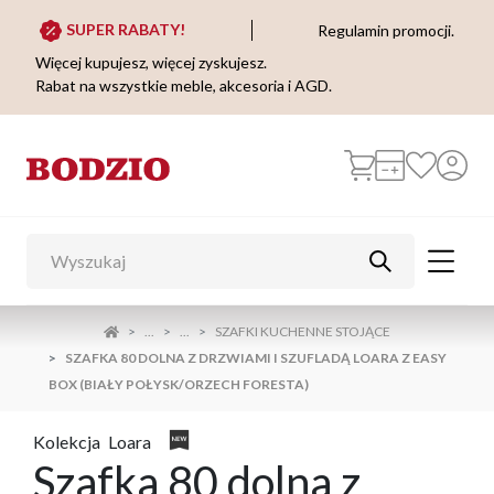
SUPER RABATY!
Regulamin promocji.
Więcej kupujesz, więcej zyskujesz.
Rabat na wszystkie meble, akcesoria i AGD.
...
...
SZAFKI KUCHENNE STOJĄCE
SZAFKA 80 DOLNA Z DRZWIAMI I SZUFLADĄ LOARA Z EASY
BOX (BIAŁY POŁYSK/ORZECH FORESTA)
Kolekcja
Loara
Szafka 80 dolna z