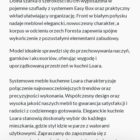
Dolna szafka o szerokości 80 cm wyposażona w
pojemne szuflady z systemem Easy Box oraz praktyczny
wkład ułatwiający organizację. Front w białym połysku
nadaje meblowi elegancki, nowoczesny charakter, a
korpus w odcieniu orzech Foresta zapewnia spójne
wykończenie z pozostałymi elementami zabudowy.
Model idealnie sprawdzi się do przechowywania naczyń,
garnków i akcesoriów, oferując wygodę i
uporządkowaną przestrzeń w kuchni Loara.
Systemowe meble kuchenne Loara charakteryzuje
połączenie najnowocześniejszych trendów oraz
precyzyjności wykonania. Współczesny design oraz
wysoka jakość naszych mebli to gwarancja satysfakcji i
radości z codziennego gotowania. Eleganckie kuchnie
Loara stanowią doskonały wybór do każdego
mieszkania, gdzie styl idzie w parze z walorami
użytkowymi. Zapraszamy do zapoznania się z