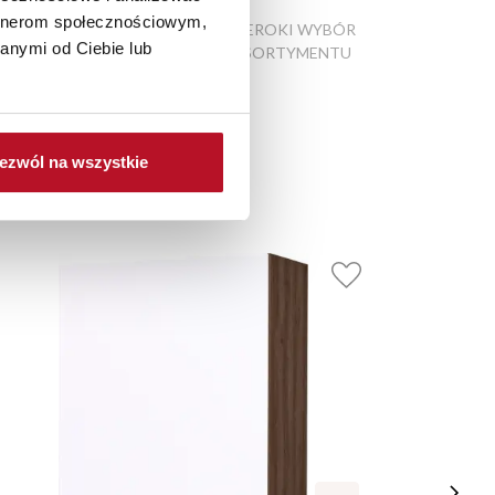
artnerom społecznościowym,
ATRAKCYJNE CENY
SZEROKI WYBÓR
anymi od Ciebie lub
PRODUKTÓW
ASORTYMENTU
ezwól na wszystkie