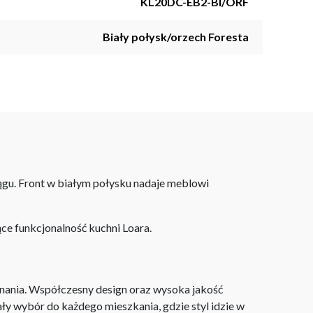
KL20DC-EB2-BI/ORF
Biały połysk/orzech Foresta
ągu. Front w białym połysku nadaje meblowi
ce funkcjonalność kuchni Loara.
nania. Współczesny design oraz wysoka jakość
ły wybór do każdego mieszkania, gdzie styl idzie w