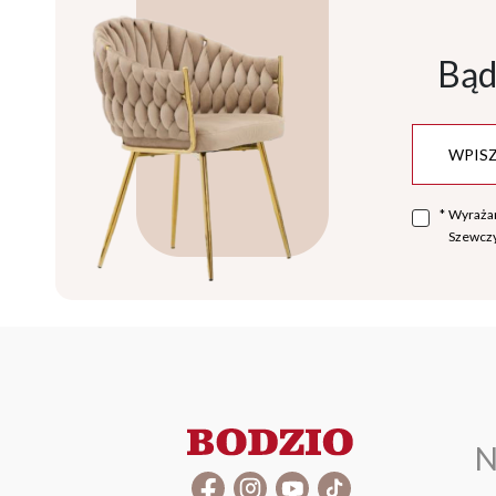
Bąd
*
Wyraża
Szewczy
N