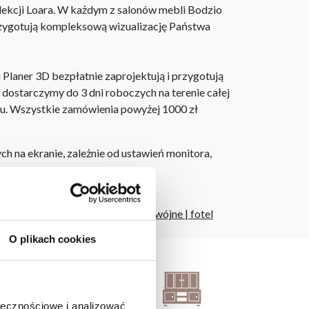
lekcji Loara. W każdym z salonów mebli Bodzio
rzygotują kompleksową wizualizację Państwa
laner 3D bezpłatnie zaprojektują i przygotują
ostarczymy do 3 dni roboczych na terenie całej
ju. Wszystkie zamówienia powyżej 1000 zł
h na ekranie, zależnie od ustawień monitora,
ów
|
szafki nocne białe
|
łóżko podwójne
|
fotel
O plikach cookies
ołecznościowe i analizować