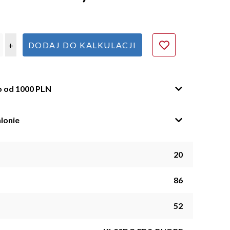
+
DODAJ DO KALKULACJI
o od 1000 PLN
lonie
20
86
52