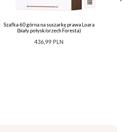
Szafka 60 górna na suszarkę prawa Loara
Szafk
(biały połysk/orzech Foresta)
Bo
436,99 PLN