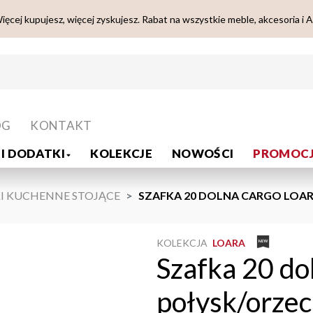
ięcej kupujesz, więcej zyskujesz. Rabat na wszystkie meble, akcesoria i 
OG
KONTAKT
I DODATKI
KOLEKCJE
NOWOŚCI
PROMOCJ
I KUCHENNE STOJĄCE
SZAFKA 20 DOLNA CARGO LOAR
KOLEKCJA
LOARA
Szafka 20 do
połysk/orzec