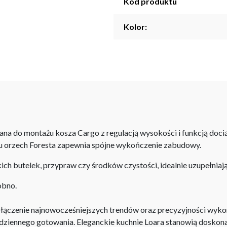
Kod produktu
Kolor:
na do montażu kosza Cargo z regulacją wysokości i funkcją doci
iu orzech Foresta zapewnia spójne wykończenie zabudowy.
h butelek, przypraw czy środków czystości, idealnie uzupełniają
obno.
łączenie najnowocześniejszych trendów oraz precyzyjności wyko
codziennego gotowania. Eleganckie kuchnie Loara stanowią doskona