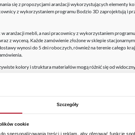
ania się z propozycjami aranżacji wykorzystujących elementy ko
acownicy z wykorzystaniem programu Bodzio 3D zaprojektują i p
aranżacji mebli, a nasi pracownicy z wykorzystaniem programu P
az z wyceną. Każde zamówienie złożone w sklepie stacjonarnym d
stawy wynosi do 5 dni roboczych, również na terenie całego kra
zamówienia.
iste kolory i struktura materiałów mogą różnić się od widocznyc
ny do spania dla dziecka
|
stoliki kuchenne
|
salon meblowy rzesz
esuwna z lustrem
Szczegóły
 plików cookie
do spersonalizowania treści i reklam, aby oferować funkcje sp