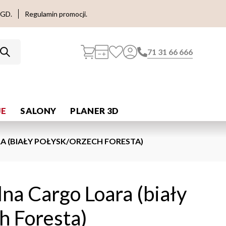
AGD.
Regulamin promocji.
71 31 66 666
E
SALONY
PLANER 3D
A (BIAŁY POŁYSK/ORZECH FORESTA)
lna Cargo Loara (biały
h Foresta)