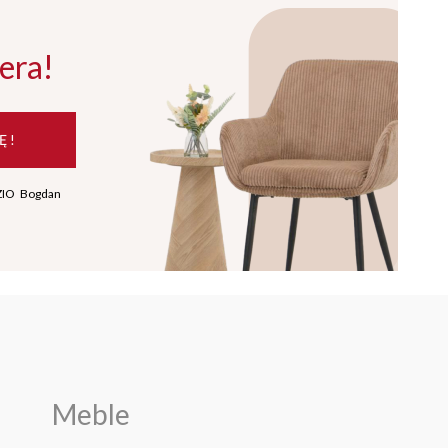
era!
Ę !
ZIO Bogdan
Meble