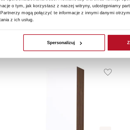
ormacje o tym, jak korzystasz z naszej witryny, udostępniamy p
BEZPIECZNE ZAKUPY
WYSOKA JAKOŚĆ
Partnerzy mogą połączyć te informacje z innymi danymi otrzym
PRZEZ INTERNET
MATERIAŁÓW
nia z ich usług.
Elementy uzupełniające
Spersonalizuj
Z