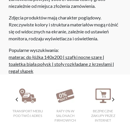
niezależnie od miejsca złożenia zamówienia.
Zdjęcia produktów mają charakter poglądowy.
Rzeczywiste kolory i struktura materiałów mogą różnić
się od widocznych na ekranie, zależnie od ustawień
monitora, rodzaju wyświetlacza i oświetlenia.
Popularne wyszukiwania:
materac do łóżka 140x200
|
szafki nocne szare
|
toaletka biała połysk
|
stoły rozkładane z krzesłami
|
regał słupek
TRANSPORT MEBLI
RATY 0% W
BEZPIECZNE
W
POD TWÓJ ADRES
SALONACH
ZAKUPY PRZEZ
FIRMOWYCH
INTERNET