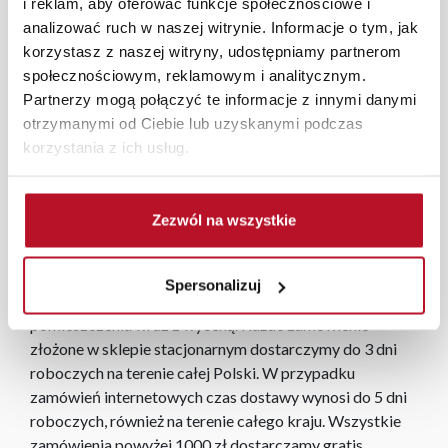
i reklam, aby oferować funkcje społecznościowe i
od małych skromnych pomieszczeń, do dużych
analizować ruch w naszej witrynie. Informacje o tym, jak
apartamentowców. Dzięki swojej elegancji pozwolą
korzystasz z naszej witryny, udostępniamy partnerom
zaspokoić nawet najbardziej wymagających Klientów.
społecznościowym, reklamowym i analitycznym.
Połączenie bieli z dębem pozostaje zawsze modne i
Partnerzy mogą połączyć te informacje z innymi danymi
cieszy się dużym zainteresowaniem wśród kupujących i
otrzymanymi od Ciebie lub uzyskanymi podczas
projektantów wnętrz. Dodatkowym atutem mebli
korzystania z ich usług.
Laurencja są dopasowane cokoły oraz szafki pasujące do
wyższych pomieszczeń.
Zezwól na wszystkie
W każdym z salonów mebli Bodzio oferujemy pomoc w
aranżacji mebli, a nasi pracownicy z wykorzystaniem
programu Planer 3D bezpłatnie zaprojektują i
Spersonalizuj
przygotują kompleksową wizualizację Państwa
pomieszczenia wraz z wyceną. Każde zamówienie
złożone w sklepie stacjonarnym dostarczymy do 3 dni
roboczych na terenie całej Polski. W przypadku
zamówień internetowych czas dostawy wynosi do 5 dni
roboczych, również na terenie całego kraju. Wszystkie
zamówienia powyżej 1000 zł dostarczamy gratis