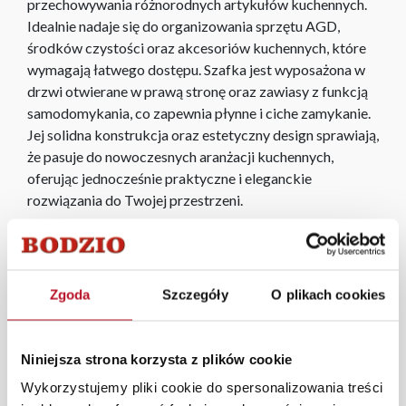
przechowywania różnorodnych artykułów kuchennych.
Idealnie nadaje się do organizowania sprzętu AGD,
środków czystości oraz akcesoriów kuchennych, które
wymagają łatwego dostępu. Szafka jest wyposażona w
drzwi otwierane w prawą stronę oraz zawiasy z funkcją
samodomykania, co zapewnia płynne i ciche zamykanie.
Jej solidna konstrukcja oraz estetyczny design sprawiają,
że pasuje do nowoczesnych aranżacji kuchennych,
oferując jednocześnie praktyczne i eleganckie
rozwiązania do Twojej przestrzeni.
Cena szafki nie obejmuje cokołu. Cokół można dokupić
dodatkowo,
kliknij i zobacz
.
Kuchnia Laurencja z frezowanymi i lakierowanymi
Zgoda
Szczegóły
O plikach cookies
frontami wykończonymi na mat, bokami w kolorze dąb
Soma ciemny oraz złotymi uchwytami, to meble
Niniejsza strona korzysta z plików cookie
wykonane i pasujące do stylu glamour oraz
prowansalskiego. Klasyczna stylistyka pozwala na
Wykorzystujemy pliki cookie do spersonalizowania treści
dopasowanie ich do różnego rodzaju wnętrz, począwszy