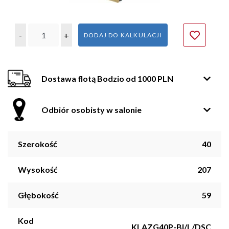
-
+
DODAJ DO KALKULACJI
Dostawa flotą Bodzio od 1000 PLN
Odbiór osobisty w salonie
Szerokość
40
Wysokość
207
Głębokość
59
Kod
KLAZG40P-BI/L/DSC