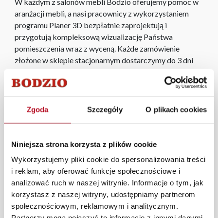
W każdym z salonów mebli Bodzio oferujemy pomoc w
aranżacji mebli, a nasi pracownicy z wykorzystaniem
programu Planer 3D bezpłatnie zaprojektują i
przygotują kompleksową wizualizację Państwa
pomieszczenia wraz z wyceną. Każde zamówienie
złożone w sklepie stacjonarnym dostarczymy do 3 dni
roboczych na terenie całej Polski. W przypadku
zamówień internetowych czas dostawy wynosi do 5 dni
roboczych, również na terenie całego kraju. Wszystkie
zamówienia powyżej 1000 zł dostarczamy gratis
Zgoda
Szczegóły
O plikach cookies
niezależnie od miejsca złożenia zamówienia.
Zdjęcia produktów mają charakter poglądowy.
Niniejsza strona korzysta z plików cookie
Rzeczywiste kolory i struktura materiałów mogą różnić
Wykorzystujemy pliki cookie do spersonalizowania treści
się od widocznych na ekranie, zależnie od ustawień
i reklam, aby oferować funkcje społecznościowe i
monitora, rodzaju wyświetlacza i oświetlenia.
analizować ruch w naszej witrynie. Informacje o tym, jak
Popularne wyszukiwania:
korzystasz z naszej witryny, udostępniamy partnerom
lustra pokojowe
|
sofa rozkładana do przodu
|
kanapy
społecznościowym, reklamowym i analitycznym.
narożne z funkcją spania
|
komoda wenge
|
fotel
Partnerzy mogą połączyć te informacje z innymi danymi