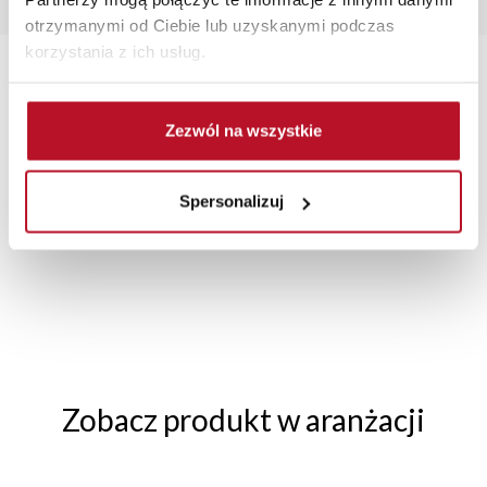
obrotowy do biurka
otrzymanymi od Ciebie lub uzyskanymi podczas
korzystania z ich usług.
Zezwól na wszystkie
TRANSPORT MEBLI
RATY 0% W
BEZPIECZNE
W
POD TWÓJ ADRES
SALONACH
ZAKUPY PRZEZ
Spersonalizuj
FIRMOWYCH
INTERNET
Zobacz produkt w aranżacji