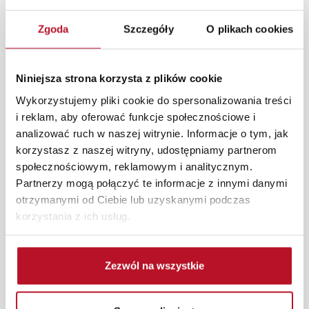
gdzie pełni rolę praktycznego stolika kawowego,
nocnego lub bocznego. Dodatkowa półka zapewnia
Zgoda
Szczegóły
O plikach cookies
dodatkową przestrzeń na przechowywanie książek,
czasopism czy drobnych przedmiotów, utrzymując
porządek w zasięgu ręki. Solidna konstrukcja i
Niniejsza strona korzysta z plików cookie
eleganckie wykończenie sprawiają, że stolik nie tylko
Wykorzystujemy pliki cookie do spersonalizowania treści
jest funkcjonalny, ale również estetyczny, dodając
i reklam, aby oferować funkcje społecznościowe i
nowoczesnego akcentu do salonu, sypialni czy biura.
analizować ruch w naszej witrynie. Informacje o tym, jak
W każdym z salonów mebli Bodzio oferujemy pomoc w
korzystasz z naszej witryny, udostępniamy partnerom
aranżacji mebli, a nasi pracownicy z wykorzystaniem
społecznościowym, reklamowym i analitycznym.
programu Planer 3D bezpłatnie zaprojektują i
Partnerzy mogą połączyć te informacje z innymi danymi
przygotują kompleksową wizualizację Państwa
otrzymanymi od Ciebie lub uzyskanymi podczas
pomieszczenia wraz z wyceną. Każde zamówienie
korzystania z ich usług.
złożone w sklepie stacjonarnym dostarczymy do 3 dni
roboczych na terenie całej Polski. W przypadku
zamówień internetowych czas dostawy wynosi do 5 dni
Zezwól na wszystkie
roboczych, również na terenie całego kraju. Wszystkie
zamówienia powyżej 1000 zł dostarczamy gratis
niezależnie od miejsca złożenia zamówienia.