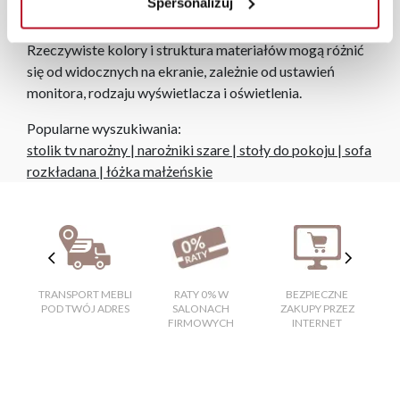
Spersonalizuj
Zdjęcia produktów mają charakter poglądowy.
Rzeczywiste kolory i struktura materiałów mogą różnić
się od widocznych na ekranie, zależnie od ustawień
monitora, rodzaju wyświetlacza i oświetlenia.
Popularne wyszukiwania:
stolik tv narożny
|
narożniki szare
|
stoły do pokoju
|
sofa
rozkładana
|
łóżka małżeńskie
TRANSPORT MEBLI
RATY 0% W
BEZPIECZNE
W
POD TWÓJ ADRES
SALONACH
ZAKUPY PRZEZ
FIRMOWYCH
INTERNET