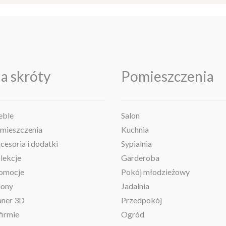
a skróty
Pomieszczenia
ble
Salon
mieszczenia
Kuchnia
cesoria i dodatki
Sypialnia
lekcje
Garderoba
omocje
Pokój młodzieżowy
lony
Jadalnia
aner 3D
Przedpokój
firmie
Ogród