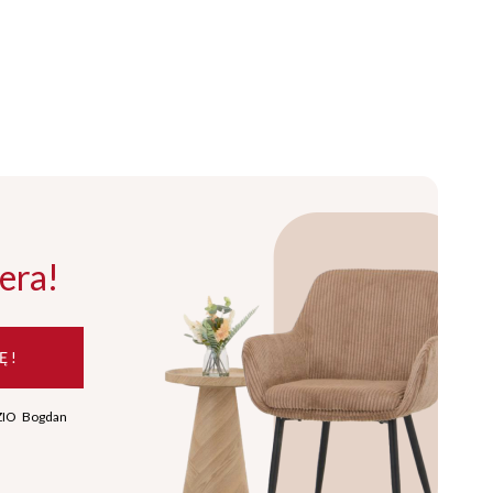
era!
Ę !
ZIO Bogdan