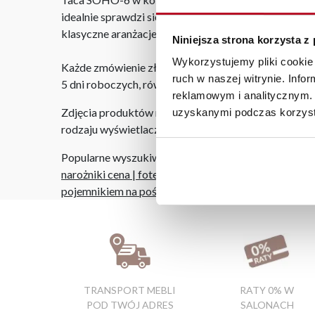
idealnie sprawdzi się jako podstawka na świece, biżu
klasyczne aranżacje wnętrz.
Niniejsza strona korzysta z
Wykorzystujemy pliki cookie 
Każde zmówienie złożone w sklepie stacjonarnym do
ruch w naszej witrynie. Inf
5 dni roboczych, również na terenie całego kraju. W
reklamowym i analitycznym. 
Zdjęcia produktów mają charakter poglądowy. Rzeczyw
uzyskanymi podczas korzysta
rodzaju wyświetlacza i oświetlenia.
Popularne wyszukiwania:
narożniki cena
|
fotel biurowy tapicerowany
|
krzesł
pojemnikiem na pościel
|
fotel leniuch
|
wygodny fotel
TRANSPORT MEBLI
RATY 0% W
POD TWÓJ ADRES
SALONACH