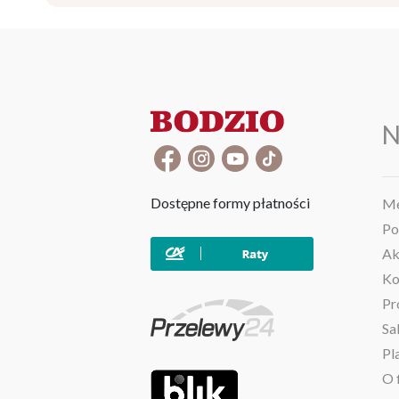
N
Dostępne formy płatności
Me
Po
Ak
Ko
Pr
Sa
Pl
O 