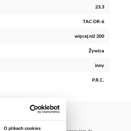
23.3
TAC-DR-6
więcej niż 200
Żywica
inny
P.R.C.
O plikach cookies
 wymiary (23,3 x 23,3 x 3,3 cm) sprawiają, że