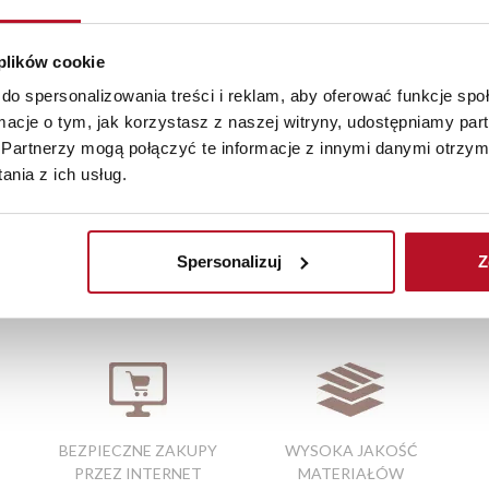
terię czy inne ozdoby. Naturalna kolorystyka i subtelny design d
 plików cookie
do spersonalizowania treści i reklam, aby oferować funkcje sp
starczymy do 3 dni roboczych na terenie całej Polski. W przypa
ormacje o tym, jak korzystasz z naszej witryny, udostępniamy p
szystkie zamówienia powyżej 1000 zł dostarczamy gratis niezależn
Partnerzy mogą połączyć te informacje z innymi danymi otrzym
iste kolory i struktura materiałów mogą różnić się od widocznyc
nia z ich usług.
Spersonalizuj
Z
a biurowe tapicerowane
|
duże szafy z lustrem
|
szafki stojące
|
sza
 do biurka
|
szafki do garderoby
BEZPIECZNE ZAKUPY
WYSOKA JAKOŚĆ
PRZEZ INTERNET
MATERIAŁÓW