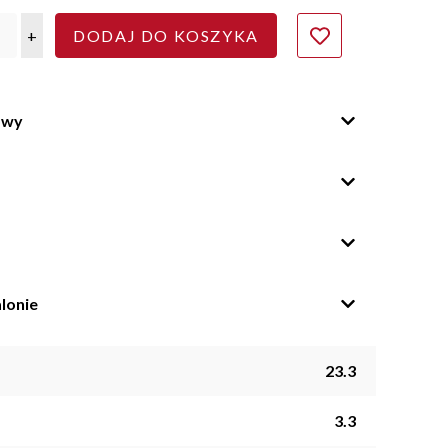
+
DODAJ DO KOSZYKA
owy
lonie
23.3
3.3