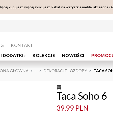
ięcej kupujesz, więcej zyskujesz. Rabat na wszystkie meble, akcesoria i 
OG
KONTAKT
I DODATKI
KOLEKCJE
NOWOŚCI
PROMOCJ
RONA GŁÓWNA
...
DEKORACJE - OZDOBY
TACA SO
Taca Soho 6
39,99 PLN