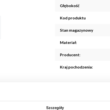
Głębokość
Kod produktu
Stan magazynowy
Materiał:
Producent:
Kraj pochodzenia:
Szczegóły
o elegancki i wszechstronny element dekoracyjny. Jej kompaktowe