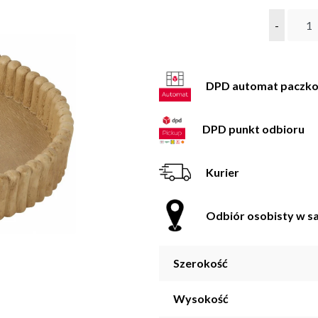
-
DPD automat paczk
DPD punkt odbioru
Kurier
Odbiór osobisty w sa
Szerokość
Wysokość