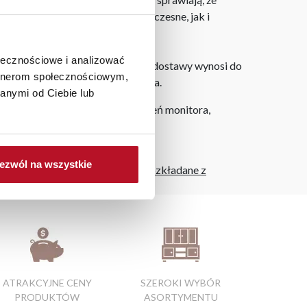
oskonale dopełniają zarówno nowoczesne, jak i
ołecznościowe i analizować
dku zamówień internetowych czas dostawy wynosi do
artnerom społecznościowym,
ie od miejsca złożenia zamówienia.
anymi od Ciebie lub
h na ekranie, zależnie od ustawień monitora,
ezwól na wszystkie
fa przesuwna środek
|
wersalki rozkładane z
ATRAKCYJNE CENY
SZEROKI WYBÓR
PRODUKTÓW
ASORTYMENTU