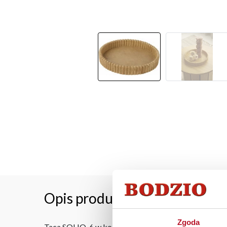
Opis produktu
Zgoda
Taca SOHO-6 w kolorze drewna, wykonana z żywicy, t