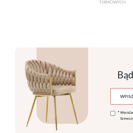
FIRMOWYCH
Bąd
*
Wyraża
Szewczy