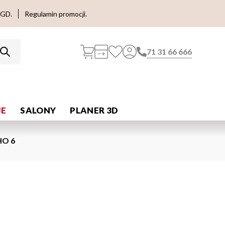
AGD.
Regulamin promocji.
71 31 66 666
E
SALONY
PLANER 3D
HO 6