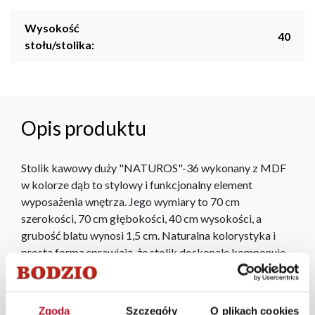
Wysokość
40
stołu/stolika:
Opis produktu
Stolik kawowy duży "NATUROS"-36 wykonany z MDF
w kolorze dąb to stylowy i funkcjonalny element
wyposażenia wnętrza. Jego wymiary to 70 cm
szerokości, 70 cm głębokości, 40 cm wysokości, a
grubość blatu wynosi 1,5 cm. Naturalna kolorystyka i
prosta forma sprawiają, że stolik doskonale komponuje
się zarówno z nowoczesnymi, jak i klasycznymi
aranżacjami wnętrz, dodając im ciepłego i przytulnego
charakteru.
Zgoda
Szczegóły
O plikach cookies