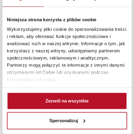
W każdym z salonów mebli Bodzio oferujemy pomoc w
aranżacji mebli, a nasi pracownicy z wykorzystaniem
Niniejsza strona korzysta z plików cookie
programu Planer 3D bezpłatnie zaprojektują i
Wykorzystujemy pliki cookie do spersonalizowania treści
przygotują kompleksową wizualizację Państwa
i reklam, aby oferować funkcje społecznościowe i
pomieszczenia wraz z wyceną. Każde zamówienie
analizować ruch w naszej witrynie. Informacje o tym, jak
złożone w sklepie stacjonarnym dostarczymy do 3 dni
korzystasz z naszej witryny, udostępniamy partnerom
roboczych na terenie całej Polski. W przypadku
społecznościowym, reklamowym i analitycznym.
zamówień internetowych czas dostawy wynosi do 5 dni
Partnerzy mogą połączyć te informacje z innymi danymi
roboczych, również na terenie całego kraju. Wszystkie
otrzymanymi od Ciebie lub uzyskanymi podczas
zamówienia powyżej 1000 zł dostarczamy gratis
korzystania z ich usług.
niezależnie od miejsca złożenia zamówienia.
Zdjęcia produktów mają charakter poglądowy.
Rzeczywiste kolory i struktura materiałów mogą różnić
Zezwól na wszystkie
się od widocznych na ekranie, zależnie od ustawień
monitora, rodzaju wyświetlacza i oświetlenia.
Spersonalizuj
Popularne wyszukiwania:
sklep meblowy jelenia góra
|
lustra okrągłe
|
taboret