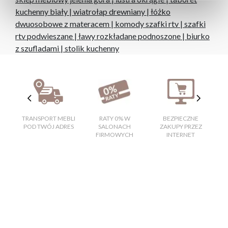
kuchenny biały
|
wiatrołap drewniany
|
łóżko
dwuosobowe z materacem
|
komody szafki rtv
|
szafki
rtv podwieszane
|
ławy rozkładane podnoszone
|
biurko
z szufladami
|
stolik kuchenny
TRANSPORT MEBLI
RATY 0% W
BEZPIECZNE
W
POD TWÓJ ADRES
SALONACH
ZAKUPY PRZEZ
FIRMOWYCH
INTERNET